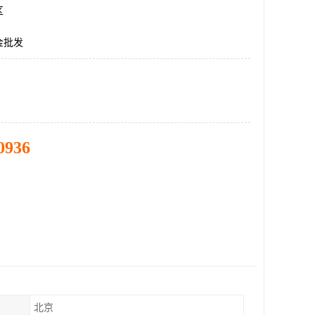
区
金批发
0936
北京