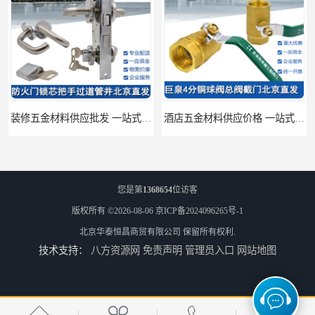
装修五金材料供应批发 一站式供应
酒店五金材料供应价格 一站式配送
您是第
1368654
位访客
版权所有 ©2026-08-06
京ICP备2024096265号-1
北京华泰恒昌商贸有限公司
保留所有权利.
技术支持：
八方资源网
免责声明
管理员入口
网站地图
建筑五金材料供应配送 一站式五金材料供应商
脸盆冷热水龙头批发商 水龙头冷热洗脸盆池 全城配送