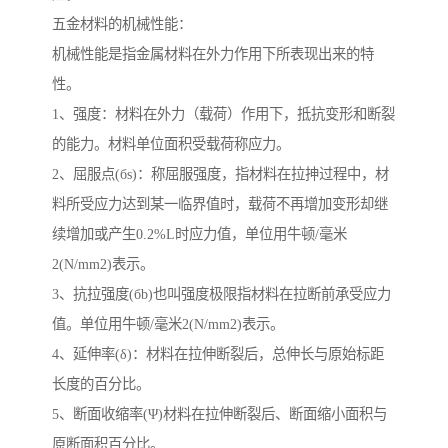
五金材料的机械性能：
机械性能是指金属材料在外力作用下所表现出来的特
性。
1、强度：材料在外力（载荷）作用下，抵抗变形和断裂
的能力。材料单位面积受载荷称应力。
2、屈服点(бs)：称屈服强度，指材料在拉抻过程中，材
料所受应力达到某一临界值时，载荷不再增加变形却继
续增加或产生0.2%L时应力值，单位用牛顿/毫米
2(N/mm2)表示。
3、抗拉强度(бb)也叫强度极限指材料在拉断前承受应力
值。单位用牛顿/毫米2(N/mm2)表示。
4、延伸率(δ)：材料在拉伸断裂后，总伸长与原始标距
长度的百分比。
5、断面收缩率(Ψ)材料在拉伸断裂后、断面缩小面积与
原断面积百分比。