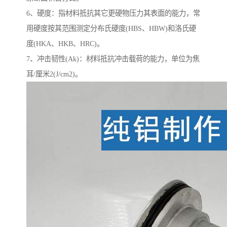
6、硬度：指材料抵抗其它更硬物压力其表面的能力，常
用硬度按其范围测定分布氏硬度(HBS、HBW)和洛氏硬
度(HKA、HKB、HRC)。
7、冲击韧性(Ak)：材料抵抗冲击载荷的能力，单位为焦
耳/厘米2(J/cm2)。