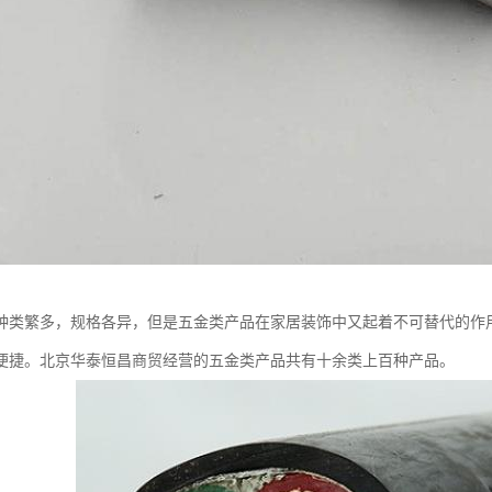
种类繁多，规格各异，但是五金类产品在家居装饰中又起着不可替代的作
便捷。北京华泰恒昌商贸经营的五金类产品共有十余类上百种产品。