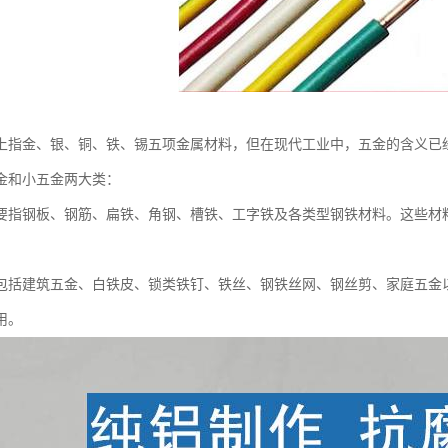
上指金、银、铜、铁、锡五项金属材料，但在现代工业中，五金的含义已
金和小五金两大类：
要指钢板、钢筋、扁铁、角钢、槽铁、工字铁及各类型钢铁材料。这些材
包括建筑五金、白铁皮、锁类铁钉、铁丝、钢铁丝网、钢丝剪、家庭五金
用。