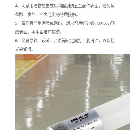
4、切忌用硬物撞击或用利器划伤五金配件表面，避免与
盐酸、食盐、盐卤之类的特质接触。
5、表面有严重污渍或划伤、烟火可用细砂纸(400-500)轻
磨表面，再用百洁布擦洗。
6、金属导轨、铰链、合页等应定期打上润滑油，以保持
光亮润滑。