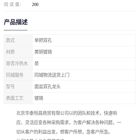
阅 读 量：
200
产品描述
款式
单把双孔
材质
黄铜镀铬
是否冷热水
是
同城服务
同城物流送货上门
型号
面盆双孔龙头
表面工艺
镀铬
北京华泰恒昌商贸有限公司以的团队和技术，快速响
应，灵活应变各种采购需求，为客户解决各种问题，一
切从客户的利益出发，想客户所想，急客户所急。