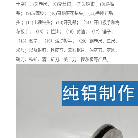
十字）；(5)卷尺； (6)克丝钳； (7)尖嘴钳 ；(8)斜嘴
钳； (9)玻璃胶； (10)直柄麻花钻头； (11)金刚石钻
头 ；(12)电锤钻头； (13)开孔器；（14）开口扳手和梅
花扳手；（15）；拉铆；（16）黄油；（17）锤子；
（18）套筒；（19）活动扳手；（20）钢卷尺、盒尺、
米尺；以及射钉、铁皮剪、云石锯片、油灰刀、灰匙、
砖刀、铁铲、清洁铲刀、美工刀、搅灰棒等产品。