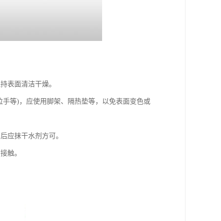
保持表面清洁干燥。
拉手等)，应使用脚架、隔热垫等，以免表面变色或
，后应抹干水剂方可。
质接触。