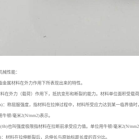
机械性能：
指金属材料在外力作用下所表现出来的特性。
材料在外力（载荷）作用下，抵抗变形和断裂的能力。材料单位面积受载
(бs)：称屈服强度，指材料在拉抻过程中，材料所受应力达到某一临界值时
牛顿/毫米2(N/mm2)表示。
(бb)也叫强度极限指材料在拉断前承受应力值。单位用牛顿/毫米2(N/mm2
(δ)：材料在拉伸断裂后，总伸长与原始标距长度的百分比。