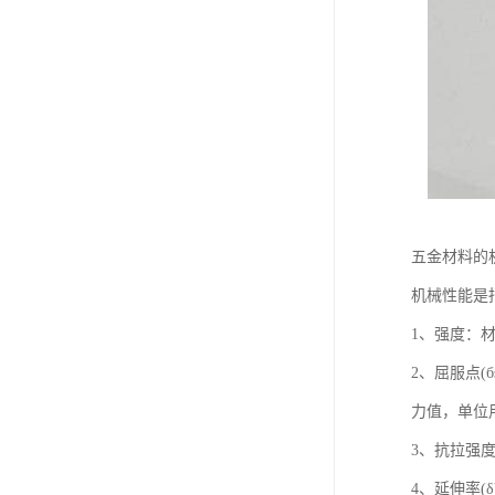
五金材料的
机械性能是
1、强度：
2、屈服点
力值，单位用
3、抗拉强度
4、延伸率