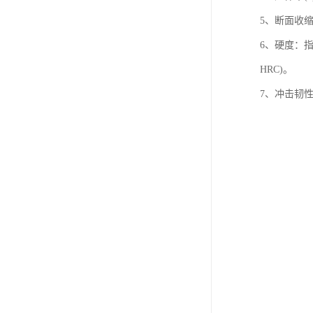
5、断面收
6、硬度：指
HRC)。
7、冲击韧性