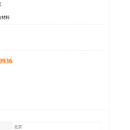
区
金材料
0936
北京