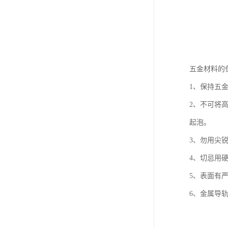
五金材料的
1、保持五
2、不可将
起泡。
3、勿用尖
4、切忌用
5、表面有严
6、金属导