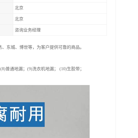
北京
北京
咨询业务经理
达、东城、博世等，为客户提供可靠的商品。
； (8)普通地漏；(9)洗衣机地漏； (10)生胶带；