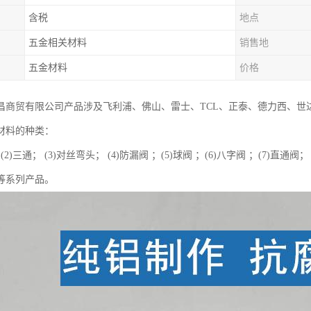
含税
地点
五金相关材料
销售地
五金材料
价格
昌商贸有限公司产品涉及飞利浦、佛山、雷士、TCL、正泰、德力西、世
材料的种类：
 (2)三通； (3)对丝弯头； (4)防漏阀 ；(5)球阀 ；(6)八字阀 ；(7)直通阀
阀等系列产品。