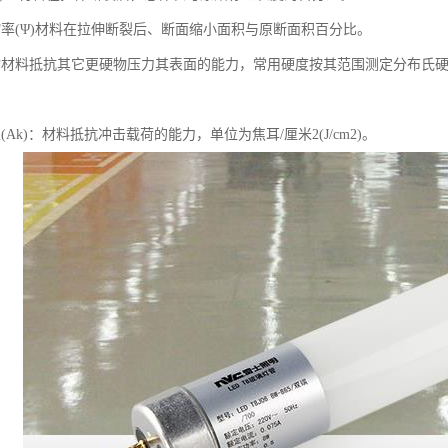
缩率(Ψ)材料在拉伸断裂后、断面缩小面积与原断面积百分比。
材料抵抗其它更硬物压力其表面的能力，常用硬度按其范围测定分布氏硬度(H
(Ak)：材料抵抗冲击载荷的能力，单位为焦耳/厘米2(J/cm2)。