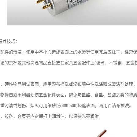
保养技巧：
金配件的清洁，使用中不小心造成表面上的水渍等使用完后应抹干，经常
高温的茶杯或其他高温物品直接放在家具五金配件上(玻璃、不锈钢、五金
锐、硬性物品刮试表面，应用湿布擦洗或湿布蘸中性洗涤精或清洁剂处理
硬物撞击或用利器划伤五金配件表面，避免与盐酸、食盐、盐卤之类的特
重污渍或划伤、烟火可用细砂纸(400-500)轻磨表面，再用百洁布擦洗。
轨、铰链、合页等应定期打上润滑油，以保持光亮润滑。