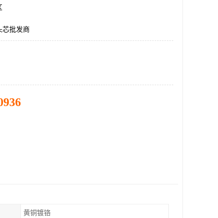
区
头芯批发商
0936
黄铜镀铬