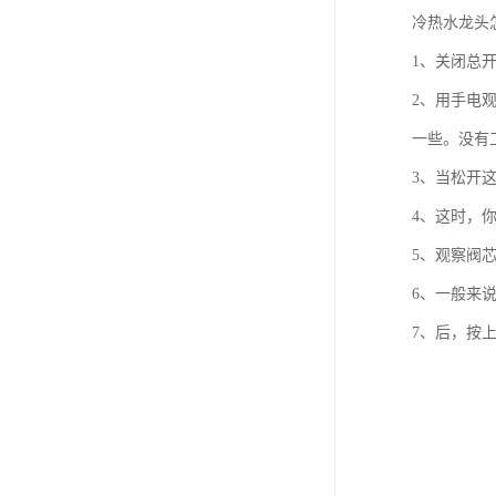
冷热水龙头
1、关闭总
2、用手电
一些。没有
3、当松开
4、这时，
5、观察阀
6、一般来
7、后，按