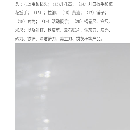
头 ；(12)电锤钻头； (13)开孔器；（14）开口扳手和梅
花扳手；（15）；拉铆；（16）黄油；（17）锤子；
（18）套筒；（19）活动扳手；（20）钢卷尺、盒尺、
米尺；以及射钉、铁皮剪、云石锯片、油灰刀、灰匙、
砖刀、铁铲、清洁铲刀、美工刀、搅灰棒等产品。