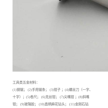
工具类五金材料：
(1)钢锯； (2)手用锯条； (3)钳子 ；(4)螺丝刀（一字、
十字）；(5)卷尺； (6)克丝钳； (7)尖嘴钳 ；(8)斜嘴
钳； (9)玻璃胶； (10)直柄麻花钻头； (11)金刚石钻