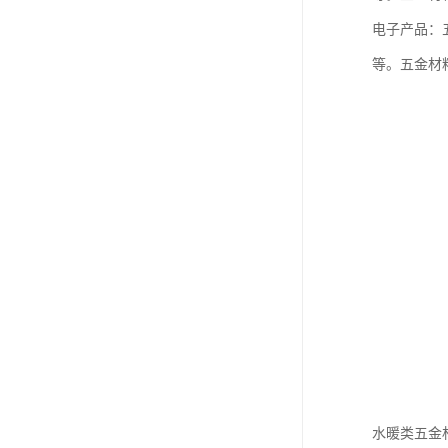
电子产品：
等。五金材
水暖类五金