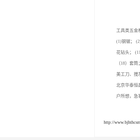
工具类五金
(1)钢锯； 
花钻头； (
（18）套
美工刀、搅
北京华泰恒
户所想，急
http://www.bjhthcs