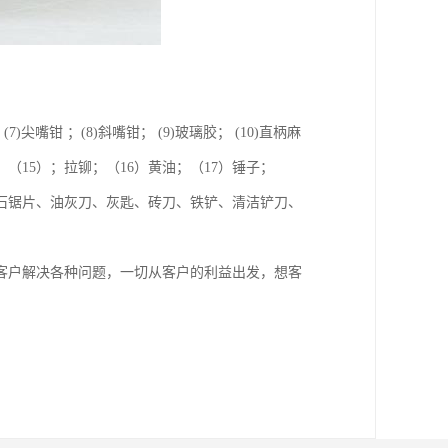
(7)尖嘴钳 ；(8)斜嘴钳； (9)玻璃胶； (10)直柄麻
扳手；（15）；拉铆；（16）黄油；（17）锤子；
云石锯片、油灰刀、灰匙、砖刀、铁铲、清洁铲刀、
客户解决各种问题，一切从客户的利益出发，想客