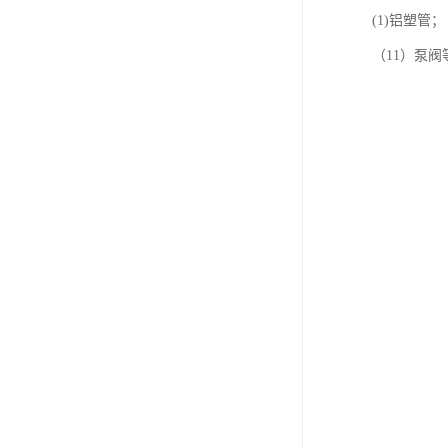
(1)铝塑管；
（11）泵