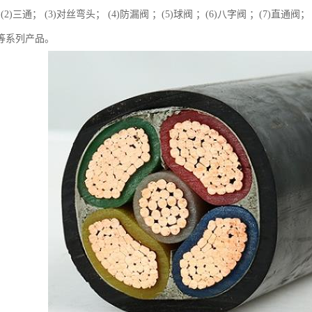
 (2)三通； (3)对丝弯头； (4)防漏阀 ；(5)球阀 ；(6)八字阀 ；(7)直通阀
阀等系列产品。