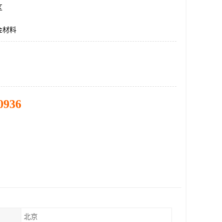
区
金材料
0936
北京