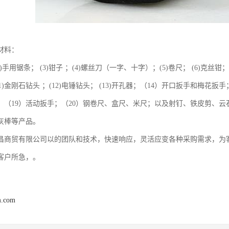
材料：
(2)手用锯条； (3)钳子 ；(4)螺丝刀（一字、十字）；(5)卷尺； (6)克丝钳； 
11)金刚石钻头 ；(12)电锤钻头； (13)开孔器；（14）开口扳手和梅花
筒；（19）活动扳手；（20）钢卷尺、盒尺、米尺；以及射钉、铁皮剪、
灰棒等产品。
昌商贸有限公司以的团队和技术，快速响应，灵活应变各种采购需求，为
客户所急，。
m.com