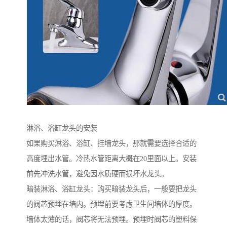
淋浴、浴缸龙头的安装
如果购买淋浴、浴缸、挂墙龙头，那就需要选择合适的
高度埋出水管。冷热水管距离大概在20里面以上。安装
前先冲洗水管，避免因水质硬而损坏水龙头。
暗装淋浴、浴缸龙头：购买暗装龙头后，一般要把龙头
的阀芯预埋在墙内。预埋前要考虑卫生间墙体的厚度。
墙体太薄的话，阀芯将无法预埋。预埋时阀芯的塑料保