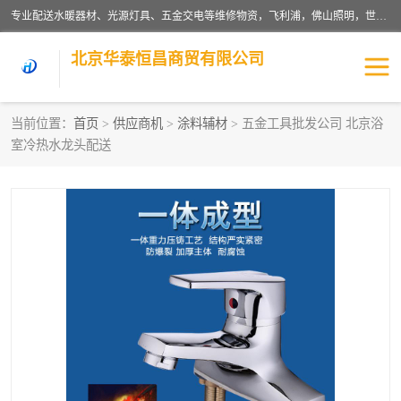
专业配送水暖器材、光源灯具、五金交电等维修物资，飞利浦，佛山照明，世达，博世，九牧，特陶等各产品涉及国内外知名品牌。公司专注与物业、学校、酒店、工厂等单位合作，提供一站式配送服务，降低客户综合成本。依托电子商务改变传统模式，以专业的团队为客户提供24H物资配送到达，货到月结、统一开票，便捷退换等服务，提高了企业的运营效率。
北京华泰恒昌商贸有限公司
当前位置：
首页
>
供应商机
>
涂料辅材
> 五金工具批发公司 北京浴
室冷热水龙头配送
水暖阀门
电料灯饰
五金工具
涂料辅材