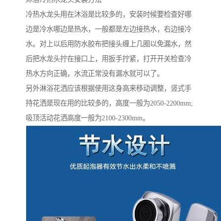
冷热水龙头用在沐浴是比较多的，安装时候要检查好哪
边是冷水哪边是热水，一般都是左边接热水，右边接冷
水。对上以后用防水胶布把接头缠上几圈以免漏水，然
后把水龙头拧在接口上，用扳手拧紧，打开开关检查冷
热水方向正确，水流正常没有漏水就可以了。
另外淋浴花洒应该根据使用这身高来移动调整，竖式手
持花洒是现在用的比较多的，高度一般为2050-2200mm;
吸顶活动花洒高度一般为2100-2300mm。