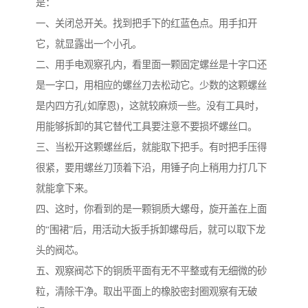
是：
一、关闭总开关。找到把手下的红蓝色点。用手扣开
它，就显露出一个小孔。
二、用手电观察孔内，看里面一颗固定螺丝是十字口还
是一字口，用相应的螺丝刀去松动它。少数的这颗螺丝
是内四方孔(如摩恩)，这就较麻烦一些。没有工具时，
用能够拆卸的其它替代工具要注意不要损坏螺丝口。
三、当松开这颗螺丝后，就能取下把手。有时把手压得
很紧，要用螺丝刀顶着下沿，用锤子向上稍用力打几下
就能拿下来。
四、这时，你看到的是一颗铜质大螺母，旋开盖在上面
的“围裙”后，用活动大扳手拆卸螺母后，就可以取下龙
头的阀芯。
五、观察阀芯下的铜质平面有无不平整或有无细微的砂
粒，清除干净。取出平面上的橡胶密封圈观察有无破