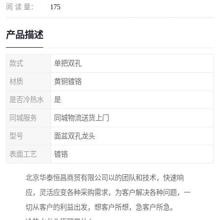
阅 读 量：
175
产品描述
款式
单把双孔
材质
黄铜镀铬
是否冷热水
是
同城服务
同城物流送货上门
型号
面盆双孔龙头
表面工艺
镀铬
北京华泰恒昌商贸有限公司以的团队和技术，快速响
应，灵活应变各种采购需求，为客户解决各种问题，一
切从客户的利益出发，想客户所想，急客户所急。