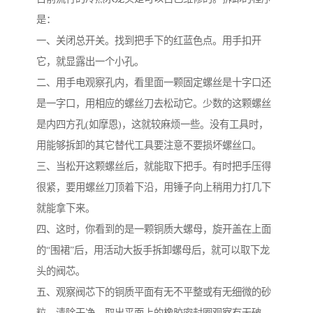
是：
一、关闭总开关。找到把手下的红蓝色点。用手扣开
它，就显露出一个小孔。
二、用手电观察孔内，看里面一颗固定螺丝是十字口还
是一字口，用相应的螺丝刀去松动它。少数的这颗螺丝
是内四方孔(如摩恩)，这就较麻烦一些。没有工具时，
用能够拆卸的其它替代工具要注意不要损坏螺丝口。
三、当松开这颗螺丝后，就能取下把手。有时把手压得
很紧，要用螺丝刀顶着下沿，用锤子向上稍用力打几下
就能拿下来。
四、这时，你看到的是一颗铜质大螺母，旋开盖在上面
的“围裙”后，用活动大扳手拆卸螺母后，就可以取下龙
头的阀芯。
五、观察阀芯下的铜质平面有无不平整或有无细微的砂