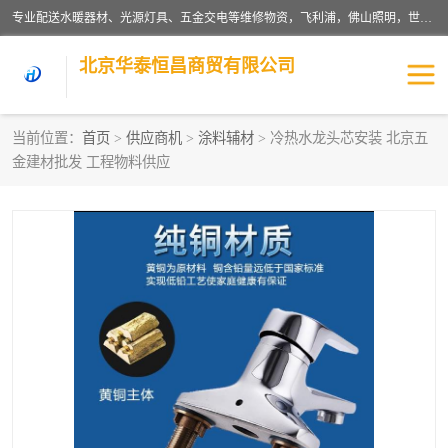
专业配送水暖器材、光源灯具、五金交电等维修物资，飞利浦，佛山照明，世达，博世，九牧，特陶等各产品涉及国内外知名品牌。公司专注与物业、学校、酒店、工厂等单位合作，提供一站式配送服务，降低客户综合成本。依托电子商务改变传统模式，以专业的团队为客户提供24H物资配送到达，货到月结、统一开票，便捷退换等服务，提高了企业的运营效率。
北京华泰恒昌商贸有限公司
当前位置：
首页
>
供应商机
>
涂料辅材
> 冷热水龙头芯安装 北京五
金建材批发 工程物料供应
水暖阀门
电料灯饰
五金工具
涂料辅材