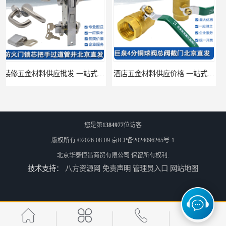
酒店五金材料供应价格 一站式配送
建筑五金材料供应配送 一站式五金材料供应商
您是第
1384977
位访客
版权所有 ©2026-08-09
京ICP备2024096265号-1
北京华泰恒昌商贸有限公司
保留所有权利.
技术支持：
八方资源网
免责声明
管理员入口
网站地图
脸盆冷热水龙头批发商 水龙头冷热洗脸盆池 全城配送
厨房冷热水龙头批发 三孔面盆通用中珠 24小时内送达