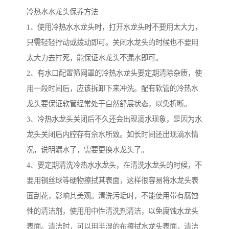
冷热水水龙头保养方法
1、使用冷热水水龙头时，打开水龙头时不要用太大力，
只需轻轻拧动或拨动即可。关闭水龙头的时候也不要用
太大力去拧死，能保证水龙头不漏水即可。
2、有水口配置筛网罩的冷热水龙头要定期清除杂质，使
用一段时间后，应该拆卸下来冲洗。配有软管的冷热水
龙头要保证软管经常处于自然舒展状态，以免折断。
3、冷热水龙头关闭后不久还会出现滴水现象，是因为水
龙头关闭后内腔存有佘水所致。如长时间还出现滴水情
况，说明漏水了，需要更换水龙头了。
4、要定期清洗冷热水水龙头，在清洗水龙头的时候，不
要用钢丝球等硬物擦拭其表面，这样很容易将水龙头表
面刮花，影响其美观。清洗污垢时，不能使用带有腐蚀
性的清洁剂，使用用中性清洗剂清洁，以免腐蚀水龙头
表面。清洁时，可以用半湿的布擦拭水龙头表面，清洁