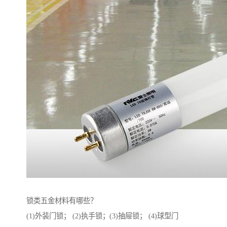
锁类五金材料有哪些？
(1)外装门锁； (2)执手锁；(3)抽屉锁； (4)球型门