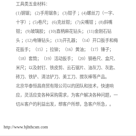
工具类五金材料：
(1)钢锯； (2)手用锯条； (3)钳子 ；(4)螺丝刀（一字、
十字）；(5)卷尺； (6)克丝钳； (7)尖嘴钳 ；(8)斜嘴
钳； (9)玻璃胶； (10)直柄麻花钻头； (11)金刚石钻
头 ；(12)电锤钻头； (13)开孔器；（14）开口扳手和梅
花扳手；（15）；拉铆；（16）黄油；（17）锤子；
（18）套筒；（19）活动扳手；（20）钢卷尺、盒尺、
米尺；以及射钉、铁皮剪、云石锯片、油灰刀、灰匙、
砖刀、铁铲、清洁铲刀、美工刀、搅灰棒等产品。
北京华泰恒昌商贸有限公司以的团队和技术，快速响
应，灵活应变各种采购需求，为客户解决各种问题，一
切从客户的利益出发，想客户所想，急客户所急，。
http://www.bjhthcsm.com