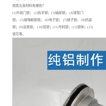
锁类五金材料有哪些？
(1)外装门锁； (2)执手锁；(3)抽屉锁； (4)球型门
锁； (5)玻璃橱窗锁； (6)电子锁； (7)链子锁； (8)防盗
锁；(9)浴室锁； (10)挂锁；(11)号码锁；(12)锁体；(13)
锁芯等。