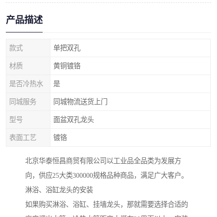
产品描述
款式
单把双孔
材质
黄铜镀铬
是否冷热水
是
同城服务
同城物流送货上门
型号
面盆双孔龙头
表面工艺
镀铬
北京华泰恒昌商贸有限公司以工业品全品类为发展方
向，供应25大类300000规格品种商品，满足广大客户。
淋浴、浴缸龙头的安装
如果购买淋浴、浴缸、挂墙龙头，那就需要选择合适的