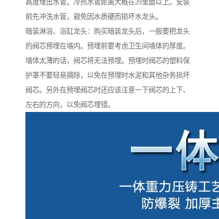
高度埋出水管。冷热水管距离大概在20里面以上。安装
前先冲洗水管，避免因水质硬而损坏水龙头。
暗装淋浴、浴缸龙头：购买暗装龙头后，一般要把龙头
的阀芯预埋在墙内。预埋前要考虑卫生间墙体的厚度。
墙体太薄的话，阀芯将无法预埋。预埋时阀芯的塑料保
护罩不要轻易摘除，以免在预埋时水泥和其他杂务损坏
阀芯。另外在预埋阀芯时还应该注意一下阀芯的上下、
左右的方向，以免阀芯埋错。