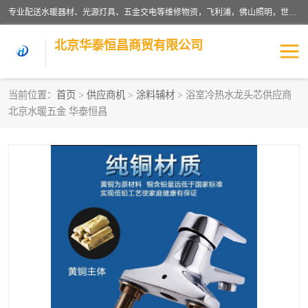
专业配送水暖器材、光源灯具、五金交电等维修物资，飞利浦，佛山照明，世达，博世，九牧，特陶等各产品涉及国内外知名品牌。公司专注与物业、学校、酒店、工厂等单位合作，提供一站式配送服务，降低客户综合成本。依托电子商务改变传统模式，以专业的团队为客户提供24H物资配送到达，货到月结、统一开票，便捷退换等服务，提高了企业的运营效率。
北京华泰恒昌商贸有限公司
当前位置：
首页
>
供应商机
>
涂料辅材
> 浴室冷热水龙头芯供应商
北京水暖五金 华泰恒昌
水暖阀门
电料灯饰
五金工具
涂料辅材