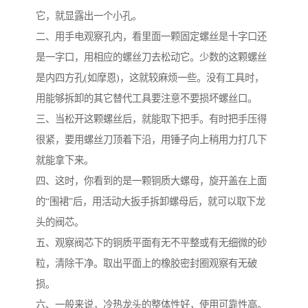
它，就显露出一个小孔。
二、用手电观察孔内，看里面一颗固定螺丝是十字口还
是一字口，用相应的螺丝刀去松动它。少数的这颗螺丝
是内四方孔(如摩恩)，这就较麻烦一些。没有工具时，
用能够拆卸的其它替代工具要注意不要损坏螺丝口。
三、当松开这颗螺丝后，就能取下把手。有时把手压得
很紧，要用螺丝刀顶着下沿，用锤子向上稍用力打几下
就能拿下来。
四、这时，你看到的是一颗铜质大螺母，旋开盖在上面
的“围裙”后，用活动大扳手拆卸螺母后，就可以取下龙
头的阀芯。
五、观察阀芯下的铜质平面有无不平整或有无细微的砂
粒，清除干净。取出平面上的橡胶密封圈观察有无破
损。
六、一般来说，冷热龙头的整体性好，使用可靠性高。