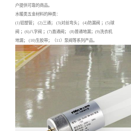
户提供可靠的商品。
水暖类五金材料的种类：
(1)铝塑管； (2)三通； (3)对丝弯头； (4)防漏阀 ；(5)球
阀 ；(6)八字阀 ；(7)直通阀； (8)普通地漏；(9)洗衣机
地漏； (10)生胶带；（11）泵阀等系列产品。