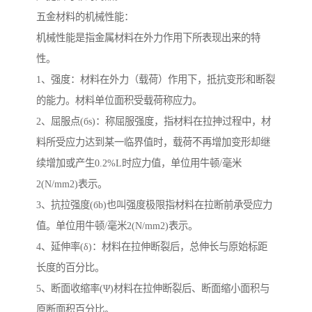
五金材料的机械性能：
机械性能是指金属材料在外力作用下所表现出来的特
性。
1、强度：材料在外力（载荷）作用下，抵抗变形和断裂
的能力。材料单位面积受载荷称应力。
2、屈服点(бs)：称屈服强度，指材料在拉抻过程中，材
料所受应力达到某一临界值时，载荷不再增加变形却继
续增加或产生0.2%L时应力值，单位用牛顿/毫米
2(N/mm2)表示。
3、抗拉强度(бb)也叫强度极限指材料在拉断前承受应力
值。单位用牛顿/毫米2(N/mm2)表示。
4、延伸率(δ)：材料在拉伸断裂后，总伸长与原始标距
长度的百分比。
5、断面收缩率(Ψ)材料在拉伸断裂后、断面缩小面积与
原断面积百分比。