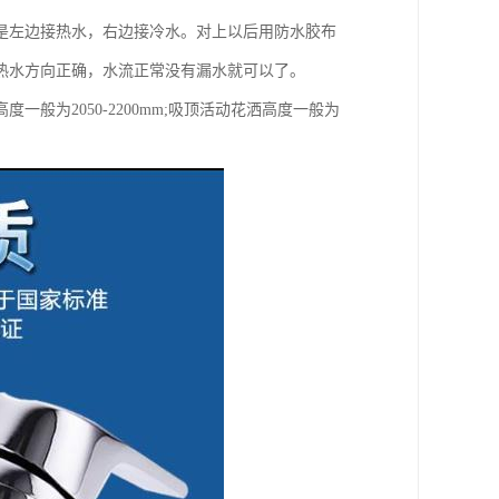
是左边接热水，右边接冷水。对上以后用防水胶布
热水方向正确，水流正常没有漏水就可以了。
为2050-2200mm;吸顶活动花洒高度一般为