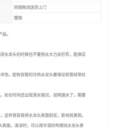
同城物流送货上门
镀铬
产品。
关闭水龙头的时候也不要用太大力去拧死，能保证
来冲洗。配有软管的冷热水龙头要保证软管经常处
致。如长时间还出现滴水情况，说明漏水了，需要
面，这样很容易将水龙头表面刮花，影响其美观。
头表面。清洁时，可以用半湿的布擦拭水龙头表