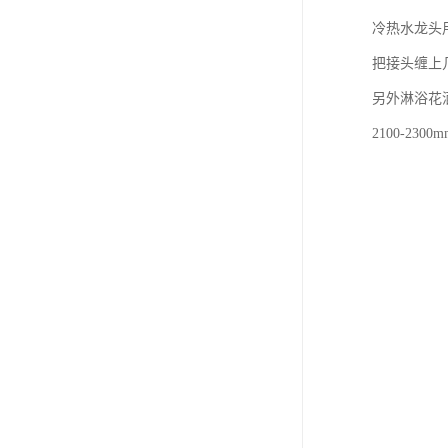
冷热水龙头
把接头缠上
另外淋浴花
2100-2300