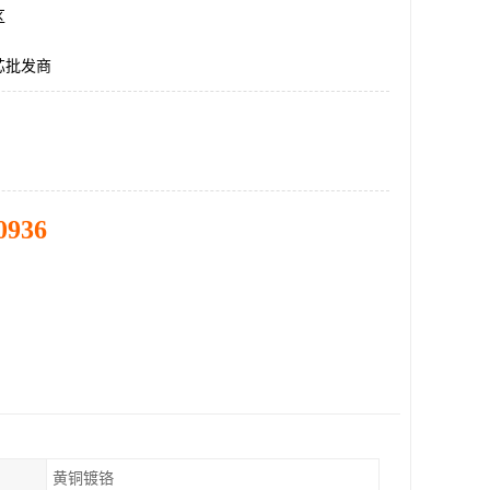
区
芯批发商
0936
黄铜镀铬