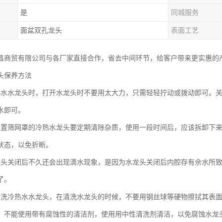
是
同城服务
面盆双孔龙头
表面工艺
昌商贸有限公司与各厂家直接合作，省去中间环节，给客户带来更实惠的
头保养方法
热水水龙头时，打开水龙头时不要用太大力，只需轻轻拧动或拨动即可。
水即可。
配置筛网罩的冷热水龙头要定期清除杂质，使用一段时间后，应该拆卸下
状态，以免折断。
龙头关闭后不久还会出现滴水现象，是因为水龙头关闭后内腔存有佘水所
了。
清洗冷热水水龙头，在清洗水龙头的时候，不要用钢丝球等硬物擦拭其表
，不能使用带有腐蚀性的清洁剂，使用用中性清洗剂清洁，以免腐蚀水龙