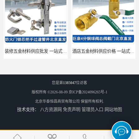
装修五金材料供应批发 一站式供应
酒店五金材料供应价格 一站式配送
您是第
1385047
位访客
版权所有 ©2026-08-09
京ICP备2024096265号-1
北京华泰恒昌商贸有限公司
保留所有权利.
技术支持：
八方资源网
免责声明
管理员入口
网站地图
建筑五金材料供应配送 一站式五金材料供应商
脸盆冷热水龙头批发商 水龙头冷热洗脸盆池 全城配送