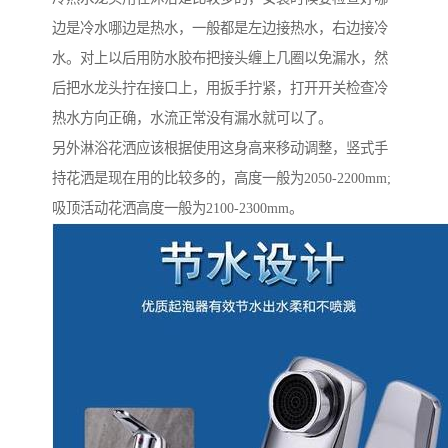
边是冷水哪边是热水，一般都是左边接热水，右边接冷
水。对上以后用防水胶布把接头缠上几圈以免漏水，然
后把水龙头拧在接口上，用扳手拧紧，打开开关检查冷
热水方向正确，水流正常没有漏水就可以了。
另外淋浴花洒应该根据使用这身高来移动调整，竖式手
持花洒是现在用的比较多的，高度一般为2050-2200mm;
吸顶活动花洒高度一般为2100-2300mm。