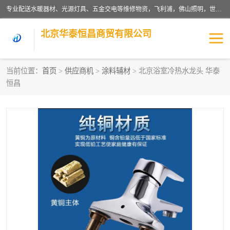
专业配送水暖器材、光源灯具、五金交电等维修物资，飞利浦，佛山照明，世达，博世，九牧，特陶等各产品涉及国内外知名品牌。公司专注与物业、学校、酒店、工厂等单位合作，提供一站式配送服务，降低客户综合成本。依托电子商务改变传统模式，以专业的团队为客户提供24H物资配送到达，货到月结、统一开票，便捷退换等服务，提高了企业的运营效率。
北京华泰恒昌商贸有限公司
当前位置：
首页
>
供应商机
>
涂料辅材
> 北京浴室冷热水龙头 华泰
恒昌
水暖阀门
电料灯饰
五金工具
涂料辅材