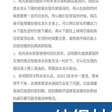
1、有的家庭的厨房冷热水龙头是和面盆紧连的，因此这
类水龙头下面的软管在管内是很深的，所以在拆卸的时
候是要费一定的功夫的。所以我们在安装的时候，阀芯
座可能用螺丝锁在龙头主体上。可以用比较长的螺丝刀
从下面先逆时针旋下螺丝，再从下面往上将阀芯座和高
压软管顶出来，在顶的时候要注意，避免损坏阀芯座上
的密封圈然后再拆卸软管;
2、有的进水软管使用时间比较长，出现脆化或是紧固件
生锈的情况导致进水软管无法一时拧下。可以在生锈的
部位滴上两三滴油后，将面盆水龙头取出。
3、关闭厨房冷热水龙头后，出水口处水也一直流，根本
停不下来，这通常是进水阀阀芯出现了问题，垃圾堵塞
发阀芯底部的密封圈、密封圈损坏或是管道里的杂质划
伤阀芯都可能导致这种情况。