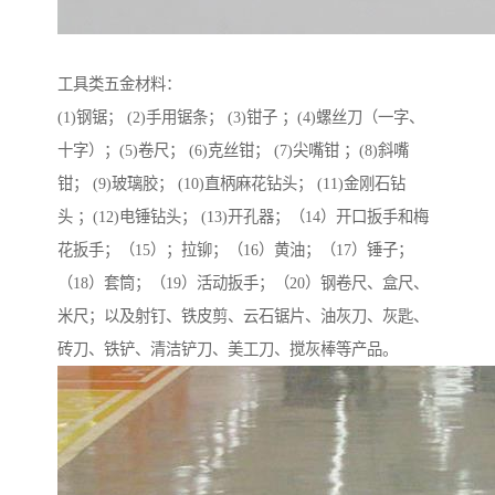
工具类五金材料：
(1)钢锯； (2)手用锯条； (3)钳子 ；(4)螺丝刀（一字、
十字）；(5)卷尺； (6)克丝钳； (7)尖嘴钳 ；(8)斜嘴
钳； (9)玻璃胶； (10)直柄麻花钻头； (11)金刚石钻
头 ；(12)电锤钻头； (13)开孔器；（14）开口扳手和梅
花扳手；（15）；拉铆；（16）黄油；（17）锤子；
（18）套筒；（19）活动扳手；（20）钢卷尺、盒尺、
米尺；以及射钉、铁皮剪、云石锯片、油灰刀、灰匙、
砖刀、铁铲、清洁铲刀、美工刀、搅灰棒等产品。