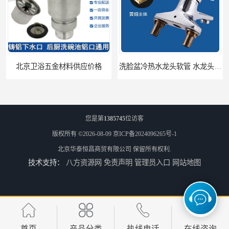
北京卫浴五金材料供应价格
洗脸盆冷热水龙头软管 水龙头冷热洗脸盆池
您是第
1385745
位访客
版权所有 ©2026-08-09
京ICP备2024096265号-1
北京华泰恒昌商贸有限公司
保留所有权利.
技术支持：
八方资源网
免责声明
管理员入口
网站地图
装修五金材料供应批发 一站式供应
酒店五金材料供应价格 一站式配送
首页
产品分类
热线电话
在线咨询