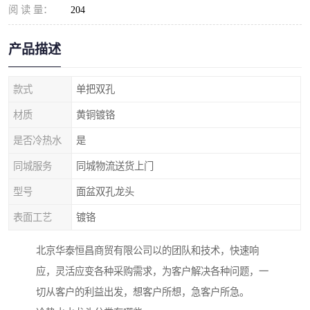
阅 读 量：
204
产品描述
款式
单把双孔
材质
黄铜镀铬
是否冷热水
是
同城服务
同城物流送货上门
型号
面盆双孔龙头
表面工艺
镀铬
北京华泰恒昌商贸有限公司以的团队和技术，快速响
应，灵活应变各种采购需求，为客户解决各种问题，一
切从客户的利益出发，想客户所想，急客户所急。