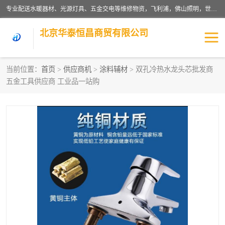
专业配送水暖器材、光源灯具、五金交电等维修物资，飞利浦，佛山照明，世达，博世，九牧，特陶等各产品涉及国内外知名品牌。公司专注与物业、学校、酒店、工厂等单位合作，提供一站式配送服务，降低客户综合成本。依托电子商务改变传统模式，以专业的团队为客户提供24H物资配送到达，货到月结、统一开票，便捷退换等服务，提高了企业的运营效率。
北京华泰恒昌商贸有限公司
当前位置：
首页
>
供应商机
>
涂料辅材
> 双孔冷热水龙头芯批发商
五金工具供应商 工业品一站购
水暖阀门
电料灯饰
五金工具
涂料辅材