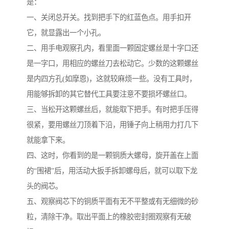
是：
一、关闭总开关。找到把手下的红蓝色点。用手扣开
它，就显露出一个小孔。
二、用手电观察孔内，看里面一颗固定螺丝是十字口还
是一字口，用相应的螺丝刀去松动它。少数的这颗螺丝
是内四方孔(如摩恩)，这就较麻烦一些。没有工具时，
用能够拆卸的其它替代工具要注意不要损坏螺丝口。
三、当松开这颗螺丝后，就能取下把手。有时把手压得
很紧，要用螺丝刀顶着下沿，用锤子向上稍用力打几下
就能拿下来。
四、这时，你看到的是一颗铜质大螺母，旋开盖在上面
的“围裙”后，用活动大扳手拆卸螺母后，就可以取下龙
头的阀芯。
五、观察阀芯下的铜质平面有无不平整或有无细微的砂
粒，清除干净。取出平面上的橡胶密封圈观察有无破