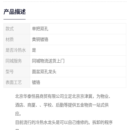
产品描述
款式
单把双孔
材质
黄铜镀铬
是否冷热水
是
同城服务
同城物流送货上门
型号
面盆双孔龙头
表面工艺
镀铬
北京华泰恒昌商贸有限公司立足北京京津冀，为物业、
酒店、商厦、、学校、后勤等提供五金物资一站式供
应。
目前流行的冷热水龙头是可以自己维修的。拆卸的程序