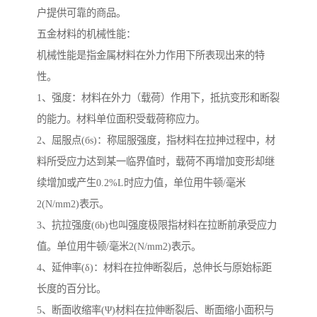
户提供可靠的商品。
五金材料的机械性能：
机械性能是指金属材料在外力作用下所表现出来的特
性。
1、强度：材料在外力（载荷）作用下，抵抗变形和断裂
的能力。材料单位面积受载荷称应力。
2、屈服点(бs)：称屈服强度，指材料在拉抻过程中，材
料所受应力达到某一临界值时，载荷不再增加变形却继
续增加或产生0.2%L时应力值，单位用牛顿/毫米
2(N/mm2)表示。
3、抗拉强度(бb)也叫强度极限指材料在拉断前承受应力
值。单位用牛顿/毫米2(N/mm2)表示。
4、延伸率(δ)：材料在拉伸断裂后，总伸长与原始标距
长度的百分比。
5、断面收缩率(Ψ)材料在拉伸断裂后、断面缩小面积与