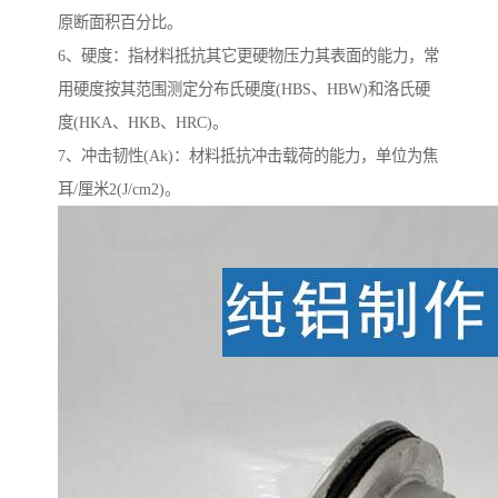
原断面积百分比。
6、硬度：指材料抵抗其它更硬物压力其表面的能力，常
用硬度按其范围测定分布氏硬度(HBS、HBW)和洛氏硬
度(HKA、HKB、HRC)。
7、冲击韧性(Ak)：材料抵抗冲击载荷的能力，单位为焦
耳/厘米2(J/cm2)。