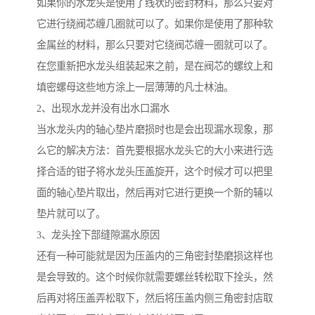
如果你的水龙头是使用了线状的密封材料，那么只要对
它进行绕阀芯缠几圈就可以了。如果你是使用了那种软
金属丝的材料，那么只要对它绕阀芯缠一圈就可以了。
在您重新把水龙头组装起来之前，是在阀芯的螺纹上和
填密螺母这些地方涂上一层薄薄的凡士林油。
2、出现水龙并没有出水口漏水
当水龙头内的轴心垫片磨损时也是会出现漏水现象，那
么它的解决方法：首先要根据水龙头它的大小来进行选
择合适的钳子将水龙头压盖旋开，这个时候才可以把里
面的轴心垫片取出，然后再对它进行更换一个新的辅以
垫片就可以了。
3、龙头拴下部缝隙漏水原因
还有一种可能就是因为压盖内的三角密封垫磨损这样也
是会导致的。这个时候你就需要螺丝转松取下拴头，然
后再对将压盖弄松取下，然后将压盖内侧三角密封店取