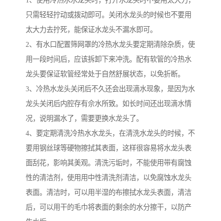
1、使用冷热水水龙头时，打开水龙头时不要用太大力，
只需轻轻拧动或拨动即可。关闭水龙头的时候也不要用
太大力去拧死，能保证水龙头不漏水即可。
2、有水口配置筛网罩的冷热水龙头要定期清除杂质，使
用一段时间后，应该拆卸下来冲洗。配有软管的冷热水
龙头要保证软管经常处于自然舒展状态，以免折断。
3、冷热水龙头关闭后不久还会出现滴水现象，是因为水
龙头关闭后内腔存有佘水所致。如长时间还出现滴水情
况，说明漏水了，需要更换水龙头了。
4、要定期清洗冷热水水龙头，在清洗水龙头的时候，不
要用钢丝球等硬物擦拭其表面，这样很容易将水龙头表
面刮花，影响其美观。清洗污垢时，不能使用带有腐蚀
性的清洁剂，使用用中性清洗剂清洁，以免腐蚀水龙头
表面。清洁时，可以用半湿的布擦拭水龙头表面，清洁
后，可以用干的毛巾将表面的剩余的水分擦干，以防产