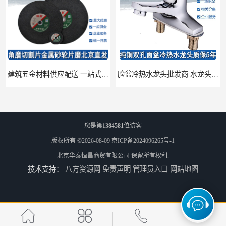
建筑五金材料供应配送 一站式五金材料供应商
脸盆冷热水龙头批发商 水龙头冷热洗脸盆池 全城配送
您是第
1384581
位访客
版权所有 ©2026-08-09
京ICP备2024096265号-1
北京华泰恒昌商贸有限公司
保留所有权利.
技术支持：
八方资源网
免责声明
管理员入口
网站地图
厨房冷热水龙头批发 三孔面盆通用中珠 24小时内送达
浴室冷热水龙头芯 三孔面盆通用中珠 24小时内送达