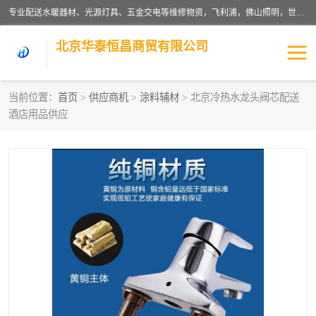
专业配送水暖器材、光源灯具、五金交电等维修物资，飞利浦，佛山照明，世达，博世，九牧，特陶等各产品涉及国内外知名品牌。公司专注与物业、学校、酒店、工厂等单位合作，提供一站式配送服务，降低客户综合成本。依托电子商务改变传统模式，以专业的团队为客户提供24H物资配送到达，货到月结、统一开票，便捷退换等服务，提高了企业的运营效率。
北京华泰恒昌商贸有限公司
当前位置：
首页
>
供应商机
>
涂料辅材
> 北京冷热水龙头阀芯配送
酒店用品供应
水暖阀门
电料灯饰
五金工具
涂料辅材