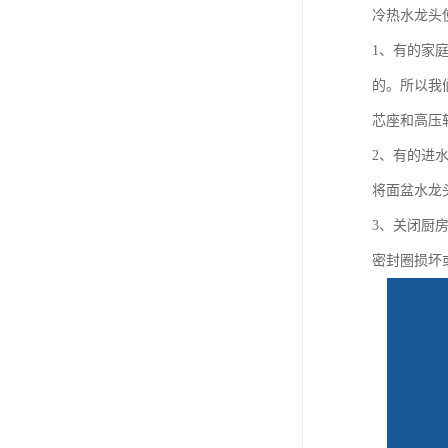
冷热水龙头
1、有的家
的。所以我
芯座和高压
2、有的进
将面盆水龙
3、关闭厨
密封圈损坏