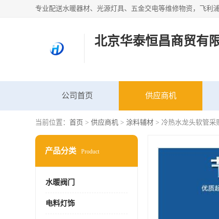
北京华泰恒昌商贸有
公司首页
供应商机
当前位置：
首页
>
供应商机
>
涂料辅材
> 冷热水龙头软管采
产品分类
Product
水暖阀门
电料灯饰