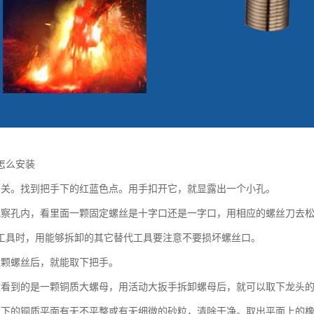
怎么安装
开关。找到把手下的红蓝色点。用手扣开它，就显露出一个小孔。
观察孔内，看里面一颗固定螺丝是十字口还是一字口，用相应的螺丝刀去
工具时，用能够拆卸的其它替代工具要注意不要损坏螺丝口。
这颗螺丝后，就能取下把手。
你看到的是一颗铜质大螺母，用活动大扳手拆卸螺母后，就可以取下龙头
芯下的铜质平面有无不平整或有无细微的砂粒，清除干净。取出平面上的