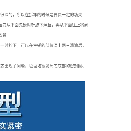
是很深的，所以在拆卸的时候是要费一定的功夫
丝刀从下面先逆时针旋下螺丝，再从下面往上将阀
管;
法一时拧下。可以在生锈的部位滴上两三滴油后，
阀芯出现了问题，垃圾堵塞发阀芯底部的密封圈、