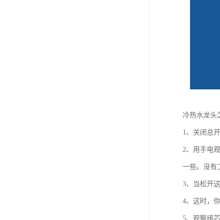
冷热水龙头
1、关闭总
2、用手电
一些。没有
3、当松开
4、这时，
5、观察阀