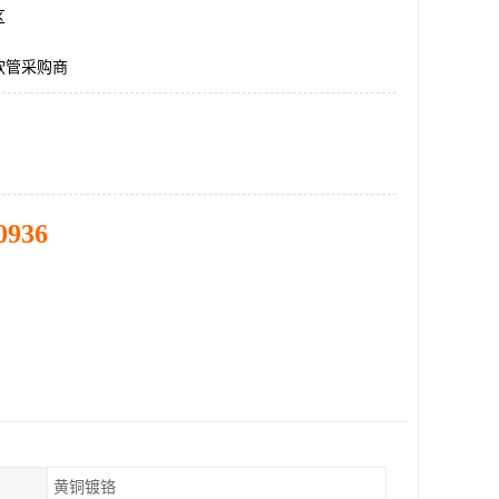
区
软管采购商
0936
黄铜镀铬