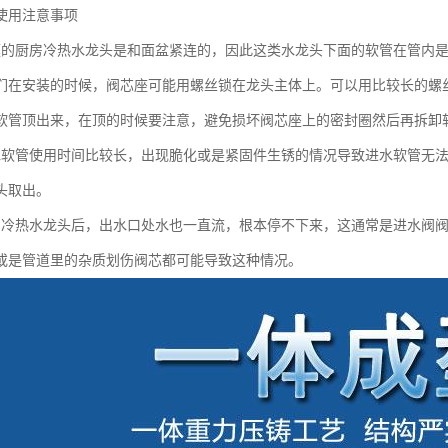
使用注意事项
庭的厨房冷热水龙头是和面盆紧连的，因此这类水龙头下面的软管在管内
们在安装的时候，阀芯座可能用螺丝锁在龙头主体上。可以用比较长的螺
软管顶出来，在顶的时候要注意，避免损坏阀芯座上的密封圈然后再拆卸软
水软管使用时间比较长，出现脆化或是紧固件生锈的情况导致进水软管无
头取出。
房冷热水龙头后，出水口处水也一直流，根本停不下来，这通常是进水阀
或是管道里的杂质划伤阀芯都可能导致这种情况。