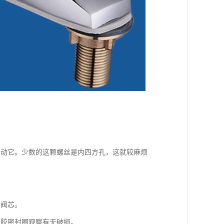
松动它。少数的这颗螺丝是内四方孔，这就较麻烦
的阀芯。
橡胶密封圈观察有无破损。