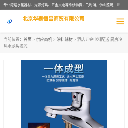
专业配送水暖器材、光源灯具、五金交电等维修物资，飞利浦，佛山照明，世达，博世，九牧，特陶等各产品涉及国内外知名品牌。公司专注与物业、学校、酒店、工厂等单位合作，提供一站式配送服务，降低客户综合成本。依托电子商务改变传统模式，以专业的团队为客户提供24H物资配送到达，货到月结、统一开票，便捷退换等服务，提高了企业的运营效率。
北京华泰恒昌商贸有限公司
当前位置：
首页
>
供应商机
>
涂料辅材
> 酒店五金电料配送 厨房冷
热水龙头阀芯
水暖阀门
电料灯饰
五金工具
涂料辅材