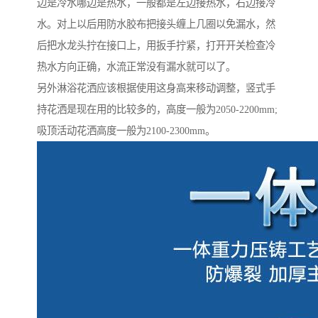
边是冷水哪边是热水，一般都是左边接热水，右边接冷
水。对上以后用防水胶布把接头缠上几圈以免漏水，然
后把水龙头拧在接口上，用扳手拧紧，打开开关检查冷
热水方向正确，水流正常没有漏水就可以了。
另外淋浴花洒应该根据使用这身高来移动调整，竖式手
持花洒是现在用的比较多的，高度一般为2050-2200mm;
吸顶活动花洒高度一般为2100-2300mm。