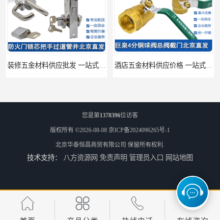
装修五金材料供应批发 一站式供应
酒店五金材料供应价格 一站式配送
您是第
1378396
位访客
版权所有 ©2026-08-08
京ICP备2024096265号-1
北京华泰恒昌商贸有限公司
保留所有权利.
技术支持：
八方资源网
免责声明
管理员入口
网站地图
建筑五金材料供应配送 一站式五金材料供应商
脸盆冷热水龙头批发商 水龙头冷热洗脸盆池 全城配送