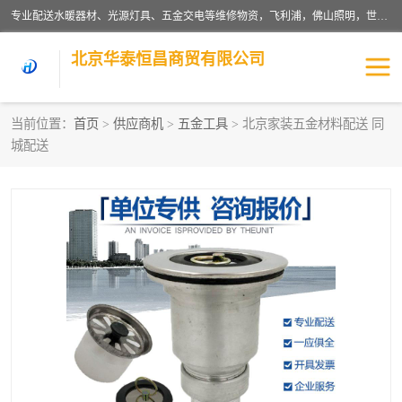
专业配送水暖器材、光源灯具、五金交电等维修物资，飞利浦，佛山照明，世达，博世，九牧，特陶等各产品涉及国内外知名品牌。公司专注与物业、学校、酒店、工厂等单位合作，提供一站式配送服务，降低客户综合成本。依托电子商务改变传统模式，以专业的团队为客户提供24H物资配送到达，货到月结、统一开票，便捷退换等服务，提高了企业的运营效率。
北京华泰恒昌商贸有限公司
当前位置：
首页
>
供应商机
>
五金工具
> 北京家装五金材料配送 同
城配送
水暖阀门
电料灯饰
五金工具
涂料辅材