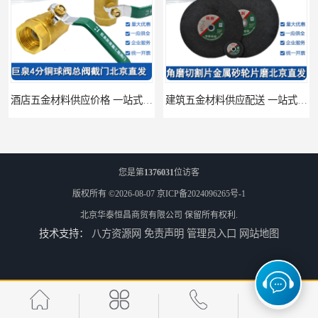
酒店五金材料供应价格 一站式配送
建筑五金材料供应配送 一站式五金材料供应商
您是第
1376031
位访客
版权所有 ©2026-08-07
京ICP备2024096265号-1
北京华泰恒昌商贸有限公司
保留所有权利.
技术支持：
八方资源网
免责声明
管理员入口
网站地图
脸盆冷热水龙头批发商 水龙头冷热洗脸盆池 全城配送
厨房冷热水龙头批发 三孔面盆通用中珠 24小时内送达