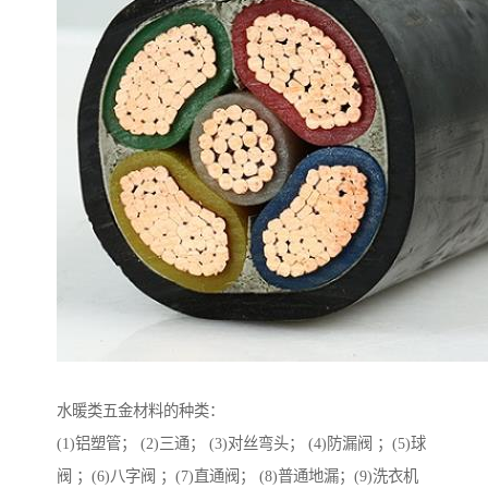
水暖类五金材料的种类：
(1)铝塑管； (2)三通； (3)对丝弯头； (4)防漏阀 ；(5)球
阀 ；(6)八字阀 ；(7)直通阀； (8)普通地漏；(9)洗衣机