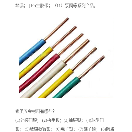
地漏； (10)生胶带；（11）泵阀等系列产品。
锁类五金材料有哪些？
(1)外装门锁； (2)执手锁；(3)抽屉锁； (4)球型门
锁； (5)玻璃橱窗锁； (6)电子锁； (7)链子锁； (8)防盗