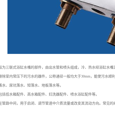
般为三联式浴缸水嘴的部件，由出水管和喷头组成，冷、热水经浴缸水嘴
排除室内常压下的污水的器件，公称通径一般均大于30mm，能使污水顺
落水、尿坑落水、短落水、地板落水等。
包括低水箱配件、高水箱配件、妇洗器配件、喷水浴缸配件等。
在管路中间，用于启闭、调节管道中介质流量或改变其流动方向。常见的