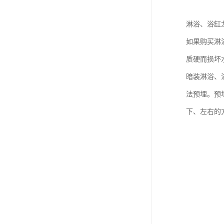
淋浴、浴缸
如果购买淋
质硬而损坏
暗装淋浴、
法预埋。预
下、左右的