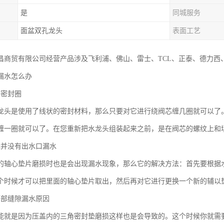
是
同城服务
面盆双孔龙头
表面工艺
昌商贸有限公司经营产品涉及飞利浦、佛山、雷士、TCL、正泰、德力西
漏水怎么办
的密封圈
龙头是使用了线状的密封材料，那么只要对它进行绕阀芯缠几圈就可以了
缠一圈就可以了。在您重新把水龙头组装起来之前，是在阀芯的螺纹上
龙并没有出水口漏水
的轴心垫片磨损时也是会出现漏水现象，那么它的解决方法：首先要根据
个时候才可以把里面的轴心垫片取出，然后再对它进行更换一个新的辅以
下部缝隙漏水原因
能就是因为压盖内的三角密封垫磨损这样也是会导致的。这个时候你就需