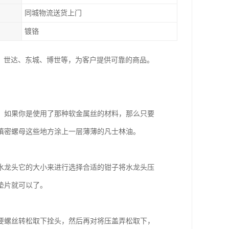
同城物流送货上门
镀铬
、世达、东城、博世等，为客户提供可靠的商品。
。如果你是使用了那种软金属丝的材料，那么只要
和填密螺母这些地方涂上一层薄薄的凡士林油。
水龙头它的大小来进行选择合适的钳子将水龙头压
垫片就可以了。
要螺丝转松取下拴头，然后再对将压盖弄松取下，