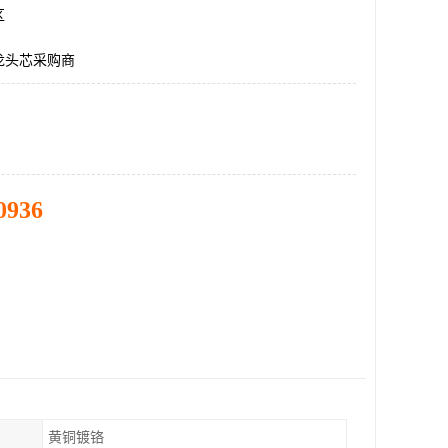
区
龙头芯采购商
0936
黄铜镀铬