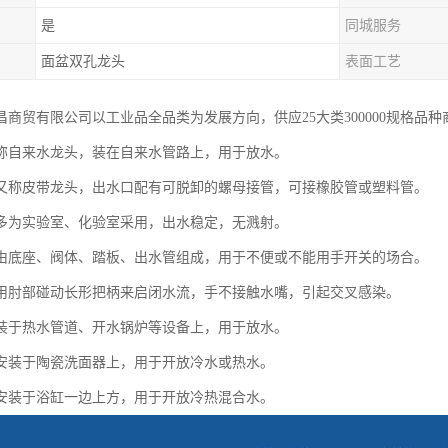
是
同城服务
面盆双孔龙头
表面工艺
昌商贸有限公司以工业品全品类为发展方向，供应25大类300000规格品
称自来水龙头，装在自来水管路上，用于放水。
又称皮带龙头，出水口配有可脱卸的螺母接管，可接橡胶管或塑料管。
多为实验室、化验室采用，出水稳定，无溅射。
由底座、阀体、踏板、出水管组成，用于不便或不能用手开关的场合。
用肘部碰动长形把柄来启闭水流，手不接触水嘴，引起交叉感染。
装于热水管道、开水锅炉等设备上，用于放水。
安装于陶瓷洗面器上，用于开放冷水或热水。
安装于浴缸一边上方，用于开放冷热混合水。