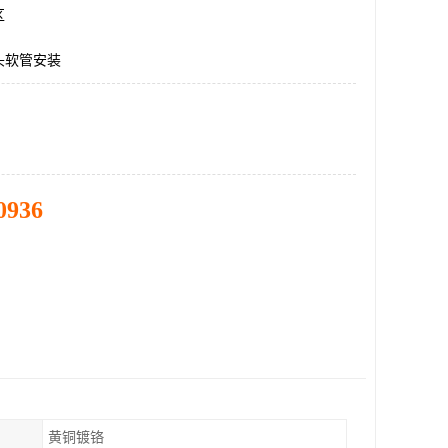
区
头软管安装
0936
黄铜镀铬