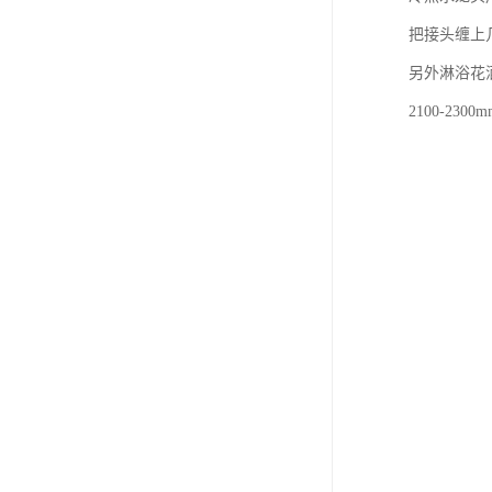
把接头缠上
另外淋浴花
2100-2300