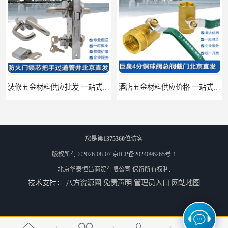
装修五金材料供应批发 一站式供应
酒店五金材料供应价格 一站式配送
您是第
1375360
位访客
版权所有 ©2026-08-07
京ICP备2024096265号-1
北京华泰恒昌商贸有限公司
保留所有权利.
技术支持：
八方资源网
免责声明
管理员入口
网站地图
建筑五金材料供应配送 一站式五金材料供应商
脸盆冷热水龙头批发商 水龙头冷热洗脸盆池 全城配送