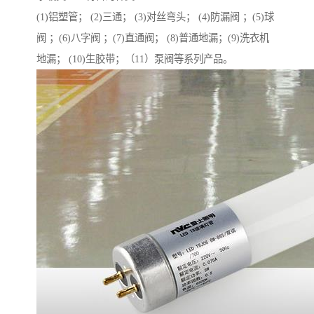
(1)铝塑管； (2)三通； (3)对丝弯头； (4)防漏阀 ；(5)球
阀 ；(6)八字阀 ；(7)直通阀； (8)普通地漏；(9)洗衣机
地漏； (10)生胶带；（11）泵阀等系列产品。