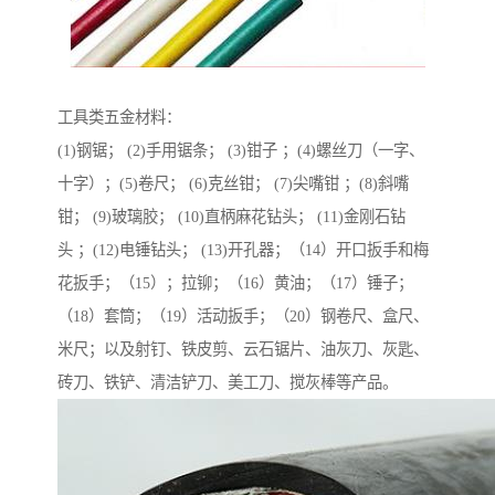
工具类五金材料：
(1)钢锯； (2)手用锯条； (3)钳子 ；(4)螺丝刀（一字、
十字）；(5)卷尺； (6)克丝钳； (7)尖嘴钳 ；(8)斜嘴
钳； (9)玻璃胶； (10)直柄麻花钻头； (11)金刚石钻
头 ；(12)电锤钻头； (13)开孔器；（14）开口扳手和梅
花扳手；（15）；拉铆；（16）黄油；（17）锤子；
（18）套筒；（19）活动扳手；（20）钢卷尺、盒尺、
米尺；以及射钉、铁皮剪、云石锯片、油灰刀、灰匙、
砖刀、铁铲、清洁铲刀、美工刀、搅灰棒等产品。