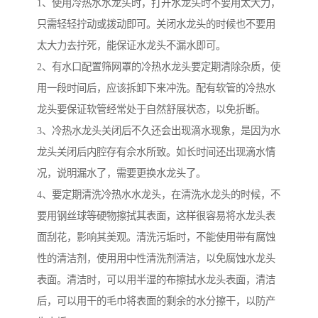
1、使用冷热水水龙头时，打开水龙头时不要用太大力，
只需轻轻拧动或拨动即可。关闭水龙头的时候也不要用
太大力去拧死，能保证水龙头不漏水即可。
2、有水口配置筛网罩的冷热水龙头要定期清除杂质，使
用一段时间后，应该拆卸下来冲洗。配有软管的冷热水
龙头要保证软管经常处于自然舒展状态，以免折断。
3、冷热水龙头关闭后不久还会出现滴水现象，是因为水
龙头关闭后内腔存有佘水所致。如长时间还出现滴水情
况，说明漏水了，需要更换水龙头了。
4、要定期清洗冷热水水龙头，在清洗水龙头的时候，不
要用钢丝球等硬物擦拭其表面，这样很容易将水龙头表
面刮花，影响其美观。清洗污垢时，不能使用带有腐蚀
性的清洁剂，使用用中性清洗剂清洁，以免腐蚀水龙头
表面。清洁时，可以用半湿的布擦拭水龙头表面，清洁
后，可以用干的毛巾将表面的剩余的水分擦干，以防产