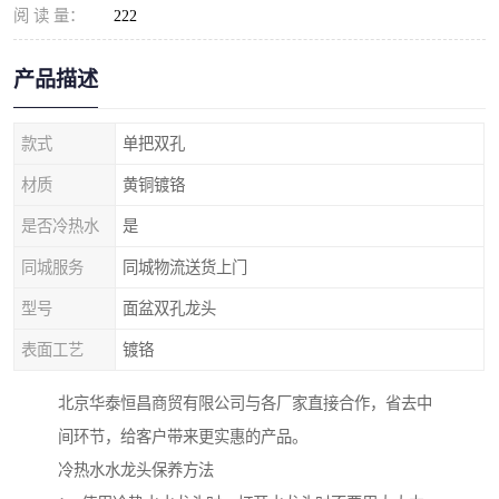
阅 读 量：
222
产品描述
款式
单把双孔
材质
黄铜镀铬
是否冷热水
是
同城服务
同城物流送货上门
型号
面盆双孔龙头
表面工艺
镀铬
北京华泰恒昌商贸有限公司与各厂家直接合作，省去中
间环节，给客户带来更实惠的产品。
冷热水水龙头保养方法