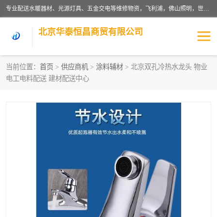
专业配送水暖器材、光源灯具、五金交电等维修物资，飞利浦，佛山照明，世达，博世，九牧，特陶等各产品涉及国内外知名品牌。公司专注与物业、学校、酒店、工厂等单位合作，提供一站式配送服务，降低客户综合成本。依托电子商务改变传统模式，以专业的团队为客户提供24H物资配送到达，货到月结、统一开票，便捷退换等服务，提高了企业的运营效率。
北京华泰恒昌商贸有限公司
当前位置：
首页
>
供应商机
>
涂料辅材
> 北京双孔冷热水龙头 物业
电工电料配送 建材配送中心
水暖阀门
电料灯饰
五金工具
涂料辅材