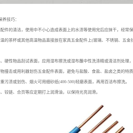
保养技巧：
金配件的清洁，使用中不小心造成表面上的水渍等使用完后应抹干，经常
高温的茶杯或其他高温物品直接放在家具五金配件上(玻璃、不锈钢、五金
锐、硬性物品刮试表面，应用湿布擦洗或湿布蘸中性洗涤精或清洁剂处理
硬物撞击或用利器划伤五金配件表面，避免与盐酸、食盐、盐卤之类的特
重污渍或划伤、烟火可用细砂纸(400-500)轻磨表面，再用百洁布擦洗。
轨、铰链、合页等应定期打上润滑油，以保持光亮润滑。