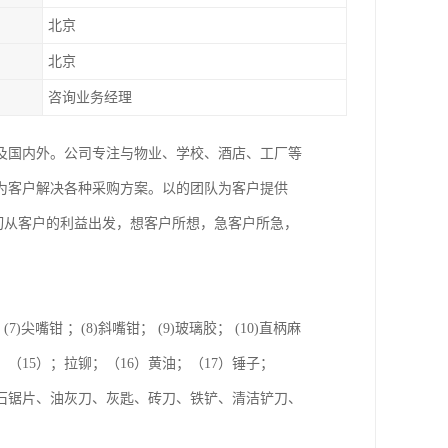
北京
北京
咨询业务经理
及国内外。公司专注与物业、学校、酒店、工厂等
为客户解决各种采购方案。以的团队为客户提供
切从客户的利益出发，想客户所想，急客户所急，
(7)尖嘴钳 ；(8)斜嘴钳； (9)玻璃胶； (10)直柄麻
扳手；（15）；拉铆；（16）黄油；（17）锤子；
云石锯片、油灰刀、灰匙、砖刀、铁铲、清洁铲刀、