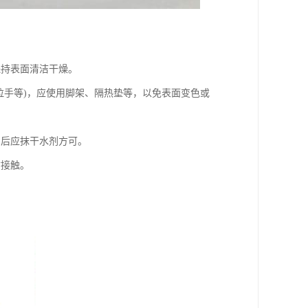
保持表面清洁干燥。
拉手等)，应使用脚架、隔热垫等，以免表面变色或
，后应抹干水剂方可。
质接触。