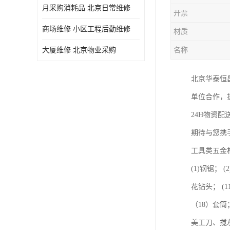
月采购消耗品 北京日常维修
开票
商场维修 小区工程后勤维修
材质
大厦维修 北京物业采购
名称
北京华泰恒
单位合作，
24H物资
期待与您携
工具类五金
(1)钢锯； 
花钻头； (
（18）套
美工刀、搅