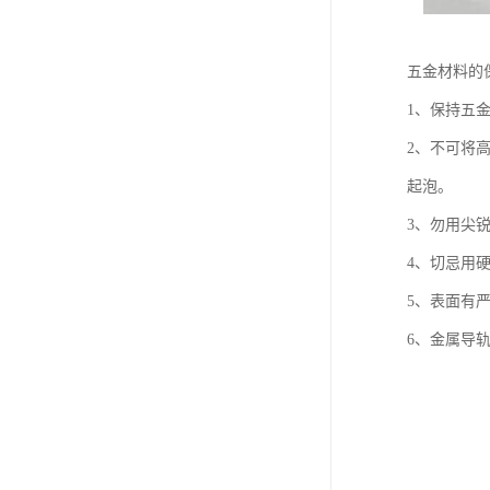
五金材料的
1、保持五
2、不可将
起泡。
3、勿用尖
4、切忌用
5、表面有严
6、金属导