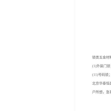
锁类五金材
(1)外装门锁
(11)号码锁
北京华泰恒
户所想，急