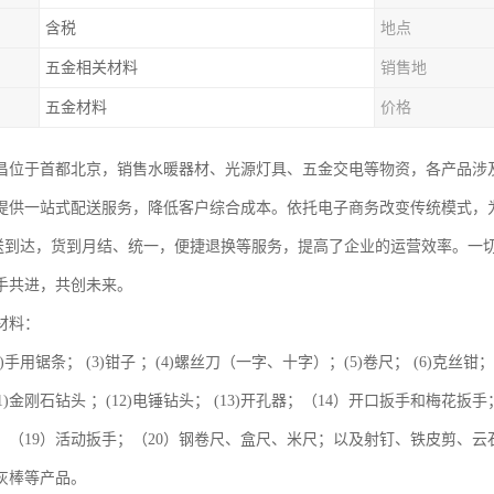
含税
地点
五金相关材料
销售地
五金材料
价格
昌位于首都北京，销售水暖器材、光源灯具、五金交电等物资，各产品涉
提供一站式配送服务，降低客户综合成本。依托电子商务改变传统模式，
配送到达，货到月结、统一，便捷退换等服务，提高了企业的运营效率。一
手共进，共创未来。
材料：
(2)手用锯条； (3)钳子 ；(4)螺丝刀（一字、十字）；(5)卷尺； (6)克丝钳； 
11)金刚石钻头 ；(12)电锤钻头； (13)开孔器；（14）开口扳手和梅花
筒；（19）活动扳手；（20）钢卷尺、盒尺、米尺；以及射钉、铁皮剪、
灰棒等产品。