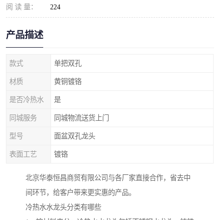
阅 读 量：
224
产品描述
款式
单把双孔
材质
黄铜镀铬
是否冷热水
是
同城服务
同城物流送货上门
型号
面盆双孔龙头
表面工艺
镀铬
北京华泰恒昌商贸有限公司与各厂家直接合作，省去中
间环节，给客户带来更实惠的产品。
冷热水水龙头分类有哪些