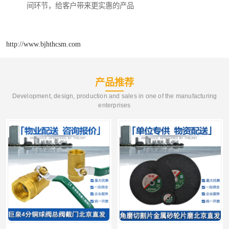
间环节，给客户带来更实惠的产品
http://www.bjhthcsm.com
产品推荐
Development, design, production and sales in one of the manufacturing
enterprises