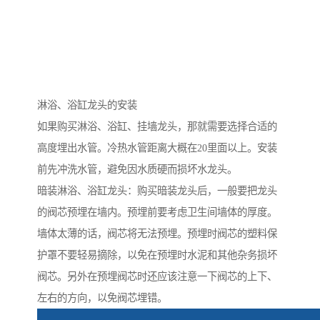
淋浴、浴缸龙头的安装
如果购买淋浴、浴缸、挂墙龙头，那就需要选择合适的
高度埋出水管。冷热水管距离大概在20里面以上。安装
前先冲洗水管，避免因水质硬而损坏水龙头。
暗装淋浴、浴缸龙头：购买暗装龙头后，一般要把龙头
的阀芯预埋在墙内。预埋前要考虑卫生间墙体的厚度。
墙体太薄的话，阀芯将无法预埋。预埋时阀芯的塑料保
护罩不要轻易摘除，以免在预埋时水泥和其他杂务损坏
阀芯。另外在预埋阀芯时还应该注意一下阀芯的上下、
左右的方向，以免阀芯埋错。