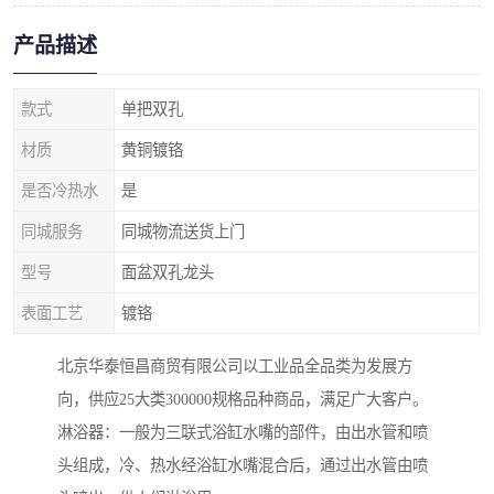
产品描述
款式
单把双孔
材质
黄铜镀铬
是否冷热水
是
同城服务
同城物流送货上门
型号
面盆双孔龙头
表面工艺
镀铬
北京华泰恒昌商贸有限公司以工业品全品类为发展方
向，供应25大类300000规格品种商品，满足广大客户。
淋浴器：一般为三联式浴缸水嘴的部件，由出水管和喷
头组成，冷、热水经浴缸水嘴混合后，通过出水管由喷