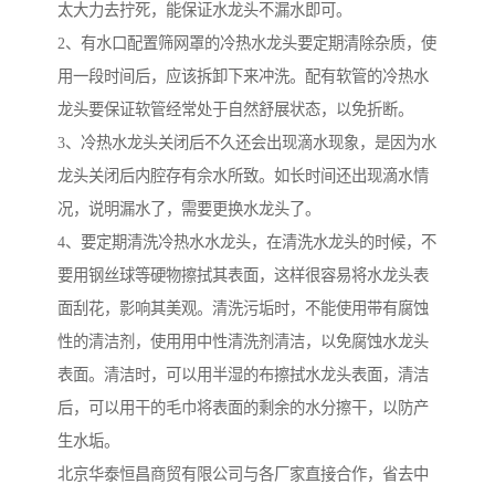
太大力去拧死，能保证水龙头不漏水即可。
2、有水口配置筛网罩的冷热水龙头要定期清除杂质，使
用一段时间后，应该拆卸下来冲洗。配有软管的冷热水
龙头要保证软管经常处于自然舒展状态，以免折断。
3、冷热水龙头关闭后不久还会出现滴水现象，是因为水
龙头关闭后内腔存有佘水所致。如长时间还出现滴水情
况，说明漏水了，需要更换水龙头了。
4、要定期清洗冷热水水龙头，在清洗水龙头的时候，不
要用钢丝球等硬物擦拭其表面，这样很容易将水龙头表
面刮花，影响其美观。清洗污垢时，不能使用带有腐蚀
性的清洁剂，使用用中性清洗剂清洁，以免腐蚀水龙头
表面。清洁时，可以用半湿的布擦拭水龙头表面，清洁
后，可以用干的毛巾将表面的剩余的水分擦干，以防产
生水垢。
北京华泰恒昌商贸有限公司与各厂家直接合作，省去中