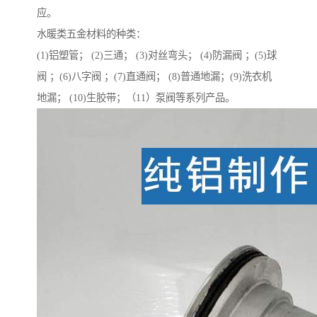
应。
水暖类五金材料的种类：
(1)铝塑管； (2)三通； (3)对丝弯头； (4)防漏阀 ；(5)球
阀 ；(6)八字阀 ；(7)直通阀； (8)普通地漏；(9)洗衣机
地漏； (10)生胶带；（11）泵阀等系列产品。