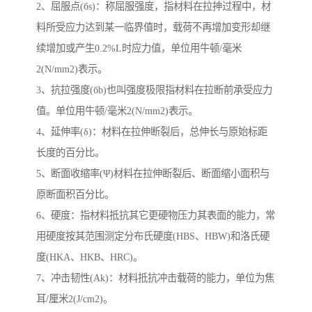
2、屈服点(бs)：称屈服强度，指材料在拉抻过程中，材
料所受应力达到某一临界值时，载荷不再增加变形却继
续增加或产生0.2%L时应力值，单位用牛顿/毫米
2(N/mm2)表示。
3、抗拉强度(бb)也叫强度极限指材料在拉断前承受应力
值。单位用牛顿/毫米2(N/mm2)表示。
4、延伸率(δ)：材料在拉伸断裂后，总伸长与原始标距
长度的百分比。
5、断面收缩率(Ψ)材料在拉伸断裂后、断面缩小面积与
原断面积百分比。
6、硬度：指材料抵抗其它更硬物压力其表面的能力，常
用硬度按其范围测定分布氏硬度(HBS、HBW)和洛氏硬
度(HKA、HKB、HRC)。
7、冲击韧性(Ak)：材料抵抗冲击载荷的能力，单位为焦
耳/厘米2(J/cm2)。