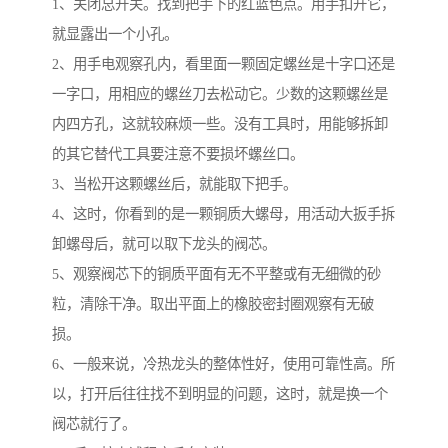
1、关闭总开关。找到把手下的红蓝色点。用手扣开它，
就显露出一个小孔。
2、用手电观察孔内，看里面一颗固定螺丝是十字口还是
一字口，用相应的螺丝刀去松动它。少数的这颗螺丝是
内四方孔，这就较麻烦一些。没有工具时，用能够拆卸
的其它替代工具要注意不要损坏螺丝口。
3、当松开这颗螺丝后，就能取下把手。
4、这时，你看到的是一颗铜质大螺母，用活动大扳手拆
卸螺母后，就可以取下龙头的阀芯。
5、观察阀芯下的铜质平面有无不平整或有无细微的砂
粒，清除干净。取出平面上的橡胶密封圈观察有无破
损。
6、一般来说，冷热龙头的整体性好，使用可靠性高。所
以，打开后往往找不到明显的问题，这时，就是换一个
阀芯就行了。