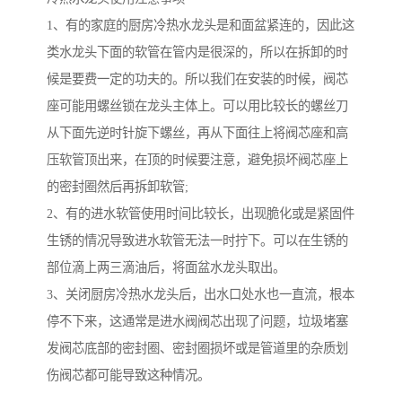
1、有的家庭的厨房冷热水龙头是和面盆紧连的，因此这
类水龙头下面的软管在管内是很深的，所以在拆卸的时
候是要费一定的功夫的。所以我们在安装的时候，阀芯
座可能用螺丝锁在龙头主体上。可以用比较长的螺丝刀
从下面先逆时针旋下螺丝，再从下面往上将阀芯座和高
压软管顶出来，在顶的时候要注意，避免损坏阀芯座上
的密封圈然后再拆卸软管;
2、有的进水软管使用时间比较长，出现脆化或是紧固件
生锈的情况导致进水软管无法一时拧下。可以在生锈的
部位滴上两三滴油后，将面盆水龙头取出。
3、关闭厨房冷热水龙头后，出水口处水也一直流，根本
停不下来，这通常是进水阀阀芯出现了问题，垃圾堵塞
发阀芯底部的密封圈、密封圈损坏或是管道里的杂质划
伤阀芯都可能导致这种情况。