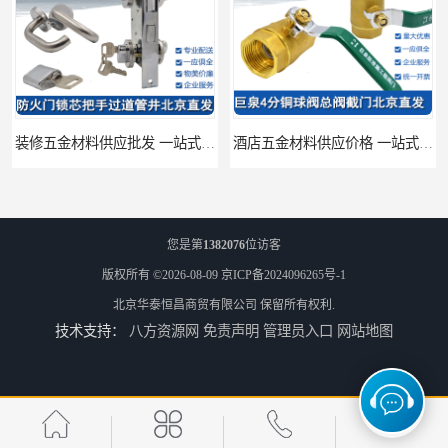
装修五金材料供应批发 一站式供应
酒店五金材料供应价格 一站式配送
您是第
1382076
位访客
版权所有 ©2026-08-09
京ICP备2024096265号-1
北京华泰恒昌商贸有限公司
保留所有权利.
技术支持：
八方资源网
免责声明
管理员入口
网站地图
建筑五金材料供应配送 一站式五金材料供应商
脸盆冷热水龙头批发商 水龙头冷热洗脸盆池 全城配送