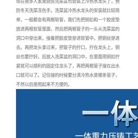
现在很多人家里厨房洗菜盆也会装上冷热水龙头了，预
防冬天洗菜冻伤手。洗菜盆冷热水龙头的安装就比较简
单，一般都会有两根软管，我们先把铜扣和一个胶皮垫
放进两根软管里面，然后把两根管子的一头从洗菜盆的
洞口中穿出来，接着把胶皮垫穿进软管中，把铜丝穿进
去。再把龙头拿过来，把管子的拧口，拧在龙头上，铜
丝也要拧好。后放入洗菜盆的洞口中，在里面用铜扣拧
紧就可以顺利的固定住龙头了，再把两根管子接在出水
口就可以了。记住接的时候要分清冷热水是哪条管子，
不然以后使用起来不方便的。