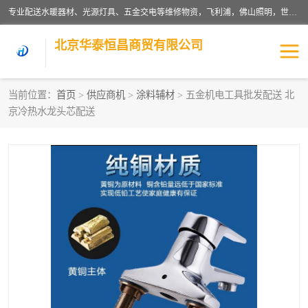
专业配送水暖器材、光源灯具、五金交电等维修物资，飞利浦，佛山照明，世达，博世，九牧，特陶等各产品涉及国内外知名品牌。公司专注与物业、学校、酒店、工厂等单位合作，提供一站式配送服务，降低客户综合成本。依托电子商务改变传统模式，以专业的团队为客户提供24H物资配送到达，货到月结、统一开票，便捷退换等服务，提高了企业的运营效率。
北京华泰恒昌商贸有限公司
当前位置：
首页
>
供应商机
>
涂料辅材
> 五金机电工具批发配送 北
京冷热水龙头芯配送
水暖阀门
电料灯饰
五金工具
涂料辅材