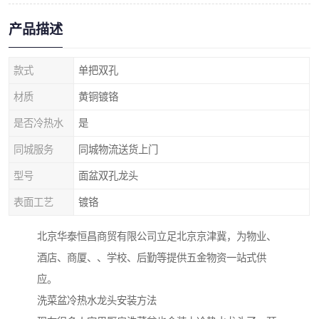
产品描述
款式
单把双孔
材质
黄铜镀铬
是否冷热水
是
同城服务
同城物流送货上门
型号
面盆双孔龙头
表面工艺
镀铬
北京华泰恒昌商贸有限公司立足北京京津冀，为物业、
酒店、商厦、、学校、后勤等提供五金物资一站式供
应。
洗菜盆冷热水龙头安装方法