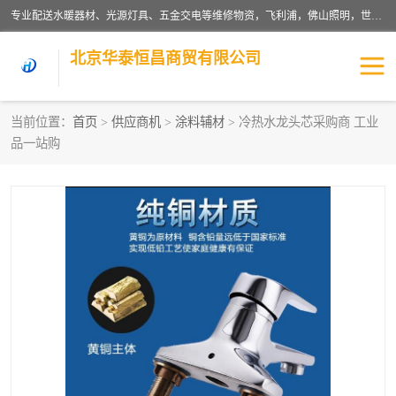
专业配送水暖器材、光源灯具、五金交电等维修物资，飞利浦，佛山照明，世达，博世，九牧，特陶等各产品涉及国内外知名品牌。公司专注与物业、学校、酒店、工厂等单位合作，提供一站式配送服务，降低客户综合成本。依托电子商务改变传统模式，以专业的团队为客户提供24H物资配送到达，货到月结、统一开票，便捷退换等服务，提高了企业的运营效率。
北京华泰恒昌商贸有限公司
当前位置：
首页
>
供应商机
>
涂料辅材
> 冷热水龙头芯采购商 工业
品一站购
水暖阀门
电料灯饰
五金工具
涂料辅材