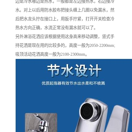
边是冷水哪边是热水，一般都是左边接热水，右边接冷
水。对上以后用防水胶布把接头缠上几圈以免漏水，然
后把水龙头拧在接口上，用扳手拧紧，打开开关检查冷
热水方向正确，水流正常没有漏水就可以了。
另外淋浴花洒应该根据使用这身高来移动调整，竖式手
持花洒是现在用的比较多的，高度一般为2050-2200mm;
吸顶活动花洒高度一般为2100-2300mm。