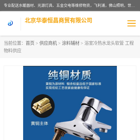
专业配送水暖器材、光源灯具、五金交电等维修物资，飞利浦，佛山照明，世达，博世，九牧，特陶等各产品涉及国内外知名品牌。公司专注与物业、学校、酒店、工厂等单位合作，提供一站式配送服务，降低客户综合成本。依托电子商务改变传统模式，以专业的团队为客户提供24H物资配送到达，货到月结、统一开票，便捷退换等服务，提高了企业的运营效率。
北京华泰恒昌商贸有限公司
当前位置：
首页
>
供应商机
>
涂料辅材
> 浴室冷热水龙头软管 工程
物料供应
水暖阀门
电料灯饰
五金工具
涂料辅材