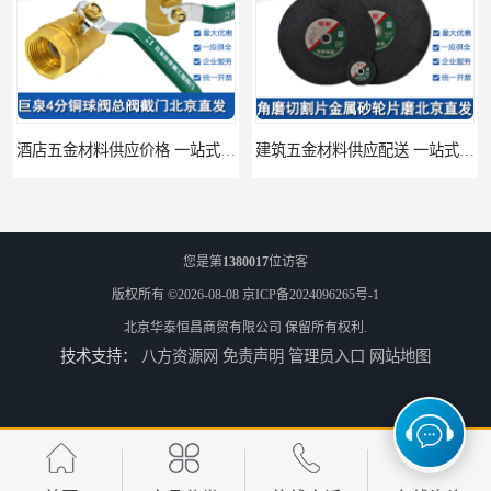
酒店五金材料供应价格 一站式配送
建筑五金材料供应配送 一站式五金材料供应商
您是第
1380017
位访客
版权所有 ©2026-08-08
京ICP备2024096265号-1
北京华泰恒昌商贸有限公司
保留所有权利.
技术支持：
八方资源网
免责声明
管理员入口
网站地图
脸盆冷热水龙头批发商 水龙头冷热洗脸盆池 全城配送
厨房冷热水龙头批发 三孔面盆通用中珠 24小时内送达