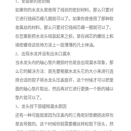
1、安装新的密封圈
如果你的水龙头是使用了线状的密封材料，那么只要对
它进行绕阀芯缠几圈就可以了。如果你是使用了那种软
金属丝的材料，那么只要对它绕阀芯缠一圈就可以了。
在您重新把水龙头组装起来之前，是在阀芯的螺纹上和
填密螺母这些地方涂上一层薄薄的凡士林油。
2、出现水龙并没有出水口漏水
当水龙头内的轴心垫片磨损时也是会出现漏水现象，那
么它的解决方法：首先要根据水龙头它的大小来进行选
择合适的钳子将水龙头压盖旋开，这个时候才可以把里
面的轴心垫片取出，然后再对它进行更换一个新的辅以
垫片就可以了。
3、龙头拴下部缝隙漏水原因
还有一种可能就是因为压盖内的三角密封垫磨损这样也
是会导致的。这个时候你就需要螺丝转松取下拴头，然