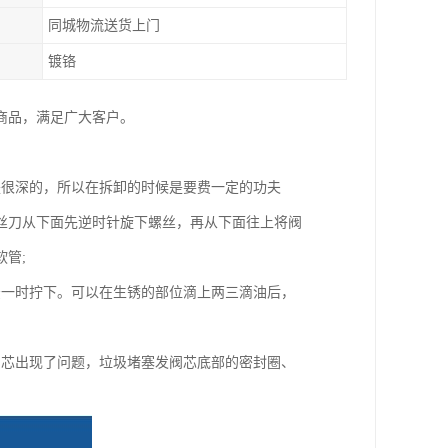
同城物流送货上门
镀铬
种商品，满足广大客户。
是很深的，所以在拆卸的时候是要费一定的功夫
丝刀从下面先逆时针旋下螺丝，再从下面往上将阀
管;
法一时拧下。可以在生锈的部位滴上两三滴油后，
阀芯出现了问题，垃圾堵塞发阀芯底部的密封圈、