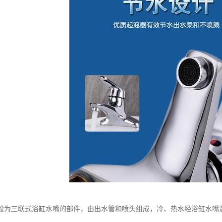
般为三联式浴缸水嘴的部件，由出水管和喷头组成，冷、热水经浴缸水嘴