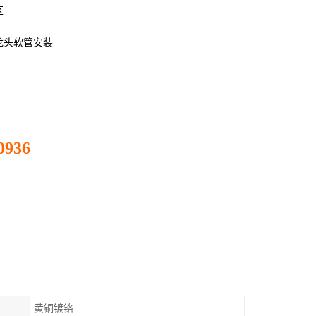
区
龙头软管安装
0936
黄铜镀铬