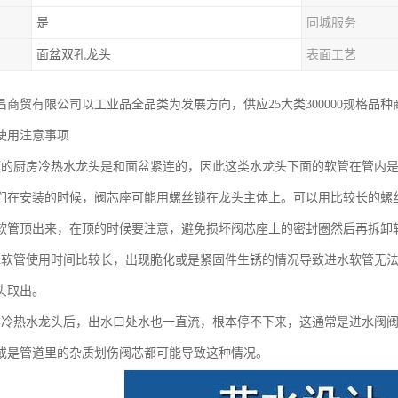
是
同城服务
面盆双孔龙头
表面工艺
昌商贸有限公司以工业品全品类为发展方向，供应25大类300000规格品
使用注意事项
庭的厨房冷热水龙头是和面盆紧连的，因此这类水龙头下面的软管在管内
们在安装的时候，阀芯座可能用螺丝锁在龙头主体上。可以用比较长的螺
软管顶出来，在顶的时候要注意，避免损坏阀芯座上的密封圈然后再拆卸软
水软管使用时间比较长，出现脆化或是紧固件生锈的情况导致进水软管无
头取出。
房冷热水龙头后，出水口处水也一直流，根本停不下来，这通常是进水阀
或是管道里的杂质划伤阀芯都可能导致这种情况。