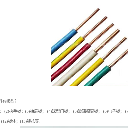
料有哪些？
； (2)执手锁；(3)抽屉锁； (4)球型门锁； (5)玻璃橱窗锁； (6)电子锁； (
；(12)锁体；(13)锁芯等。