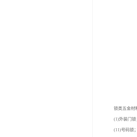
锁类五金材
(1)外装门锁
(11)号码锁