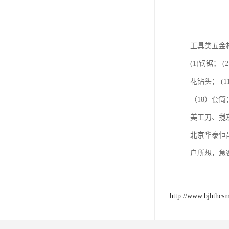
工具类五金
(1)钢锯； 
花钻头； (
（18）套
美工刀、搅
北京华泰恒
户所想，急
http://www.bjhthcs