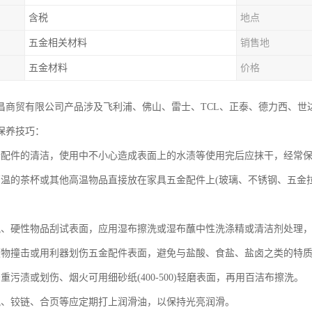
含税
地点
五金相关材料
销售地
五金材料
价格
昌商贸有限公司产品涉及飞利浦、佛山、雷士、TCL、正泰、德力西、世
保养技巧：
金配件的清洁，使用中不小心造成表面上的水渍等使用完后应抹干，经常
高温的茶杯或其他高温物品直接放在家具五金配件上(玻璃、不锈钢、五金
锐、硬性物品刮试表面，应用湿布擦洗或湿布蘸中性洗涤精或清洁剂处理
硬物撞击或用利器划伤五金配件表面，避免与盐酸、食盐、盐卤之类的特
重污渍或划伤、烟火可用细砂纸(400-500)轻磨表面，再用百洁布擦洗。
轨、铰链、合页等应定期打上润滑油，以保持光亮润滑。