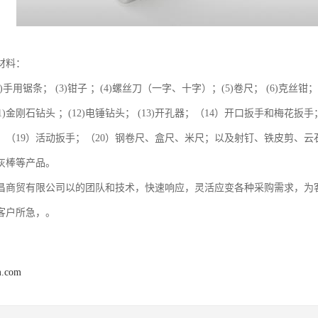
材料：
(2)手用锯条； (3)钳子 ；(4)螺丝刀（一字、十字）；(5)卷尺； (6)克丝钳； 
11)金刚石钻头 ；(12)电锤钻头； (13)开孔器；（14）开口扳手和梅花
筒；（19）活动扳手；（20）钢卷尺、盒尺、米尺；以及射钉、铁皮剪、
灰棒等产品。
昌商贸有限公司以的团队和技术，快速响应，灵活应变各种采购需求，为
客户所急，。
m.com