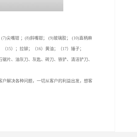
(7)尖嘴钳 ；(8)斜嘴钳； (9)玻璃胶； (10)直柄麻
扳手；（15）；拉铆；（16）黄油；（17）锤子；
云石锯片、油灰刀、灰匙、砖刀、铁铲、清洁铲刀、
客户解决各种问题，一切从客户的利益出发，想客