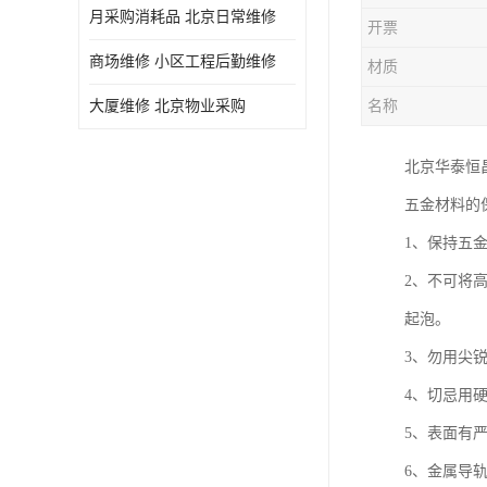
月采购消耗品 北京日常维修
开票
商场维修 小区工程后勤维修
材质
大厦维修 北京物业采购
名称
北京华泰恒
五金材料的
1、保持五
2、不可将
起泡。
3、勿用尖
4、切忌用
5、表面有严
6、金属导