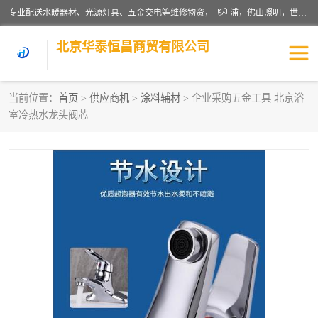
专业配送水暖器材、光源灯具、五金交电等维修物资，飞利浦，佛山照明，世达，博世，九牧，特陶等各产品涉及国内外知名品牌。公司专注与物业、学校、酒店、工厂等单位合作，提供一站式配送服务，降低客户综合成本。依托电子商务改变传统模式，以专业的团队为客户提供24H物资配送到达，货到月结、统一开票，便捷退换等服务，提高了企业的运营效率。
北京华泰恒昌商贸有限公司
当前位置：
首页
>
供应商机
>
涂料辅材
> 企业采购五金工具 北京浴
室冷热水龙头阀芯
水暖阀门
电料灯饰
五金工具
涂料辅材