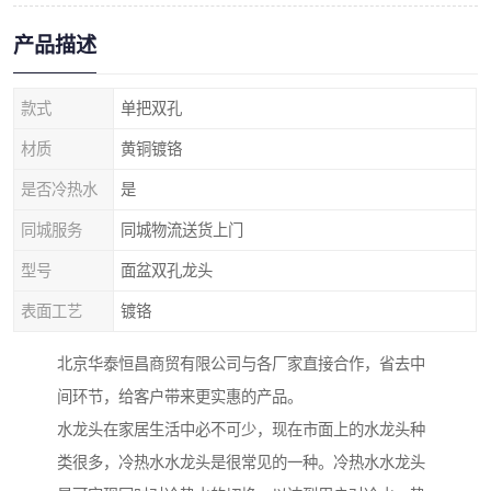
产品描述
款式
单把双孔
材质
黄铜镀铬
是否冷热水
是
同城服务
同城物流送货上门
型号
面盆双孔龙头
表面工艺
镀铬
北京华泰恒昌商贸有限公司与各厂家直接合作，省去中
间环节，给客户带来更实惠的产品。
水龙头在家居生活中必不可少，现在市面上的水龙头种
类很多，冷热水水龙头是很常见的一种。冷热水水龙头