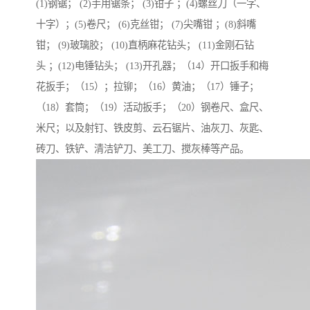
(1)钢锯； (2)手用锯条； (3)钳子 ；(4)螺丝刀（一字、
十字）；(5)卷尺； (6)克丝钳； (7)尖嘴钳 ；(8)斜嘴
钳； (9)玻璃胶； (10)直柄麻花钻头； (11)金刚石钻
头 ；(12)电锤钻头； (13)开孔器；（14）开口扳手和梅
花扳手；（15）；拉铆；（16）黄油；（17）锤子；
（18）套筒；（19）活动扳手；（20）钢卷尺、盒尺、
米尺；以及射钉、铁皮剪、云石锯片、油灰刀、灰匙、
砖刀、铁铲、清洁铲刀、美工刀、搅灰棒等产品。