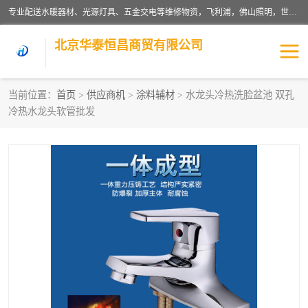
专业配送水暖器材、光源灯具、五金交电等维修物资，飞利浦，佛山照明，世达，博世，九牧，特陶等各产品涉及国内外知名品牌。公司专注与物业、学校、酒店、工厂等单位合作，提供一站式配送服务，降低客户综合成本。依托电子商务改变传统模式，以专业的团队为客户提供24H物资配送到达，货到月结、统一开票，便捷退换等服务，提高了企业的运营效率。
北京华泰恒昌商贸有限公司
当前位置：
首页
>
供应商机
>
涂料辅材
> 水龙头冷热洗脸盆池 双孔
冷热水龙头软管批发
水暖阀门
电料灯饰
五金工具
涂料辅材