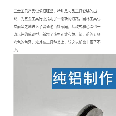
五金工具产品需求很旺盛，特别是礼品工具套装的出
现，为五金工具行业指明了一条新的道路。园林工具也
堂而皇之地进入了普通老百姓家庭。其款式和色泽也一
改以往的单调型，新增了造型别致和黄、绿、蓝等五颜
六色的色泽，尤其在工具种类上，较之以前也丰富了不
少。