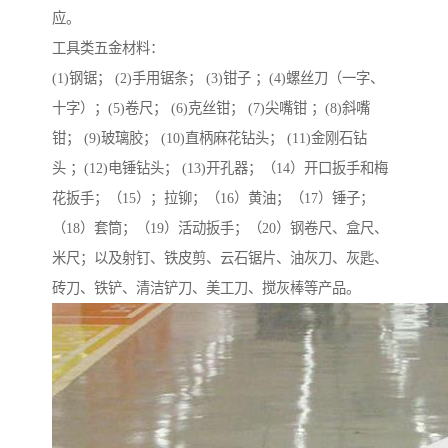
应。
工具类五金材料：
(1)钢锯； (2)手用锯条； (3)钳子 ；(4)螺丝刀（一字、
十字）；(5)卷尺； (6)克丝钳； (7)尖嘴钳 ；(8)斜嘴
钳； (9)玻璃胶； (10)直柄麻花钻头； (11)金刚石钻
头 ；(12)电锤钻头； (13)开孔器；（14）开口扳手和梅
花扳手；（15）；拉铆；（16）黄油；（17）锤子；
（18）套筒；（19）活动扳手；（20）钢卷尺、盒尺、
米尺；以及射钉、铁皮剪、云石锯片、油灰刀、灰匙、
砖刀、铁铲、清洁铲刀、美工刀、搅灰棒等产品。