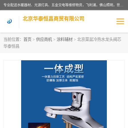
专业配送水暖器材、光源灯具、五金交电等维修物资，飞利浦，佛山照明，世达，博世，九牧，特陶等各产品涉及国内外知名品牌。公司专注与物业、学校、酒店、工厂等单位合作，提供一站式配送服务，降低客户综合成本。依托电子商务改变传统模式，以专业的团队为客户提供24H物资配送到达，货到月结、统一开票，便捷退换等服务，提高了企业的运营效率。
北京华泰恒昌商贸有限公司
当前位置：
首页
>
供应商机
>
涂料辅材
> 北京菜盆冷热水龙头阀芯
华泰恒昌
水暖阀门
电料灯饰
五金工具
涂料辅材