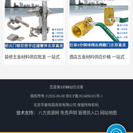
装修五金材料供应批发 一站式供应
酒店五金材料供应价格 一站式配送
您是第
1378032
位访客
版权所有 ©2026-08-08
京ICP备2024096265号-1
北京华泰恒昌商贸有限公司
保留所有权利.
技术支持：
八方资源网
免责声明
管理员入口
网站地图
建筑五金材料供应配送 一站式五金材料供应商
脸盆冷热水龙头批发商 水龙头冷热洗脸盆池 全城配送