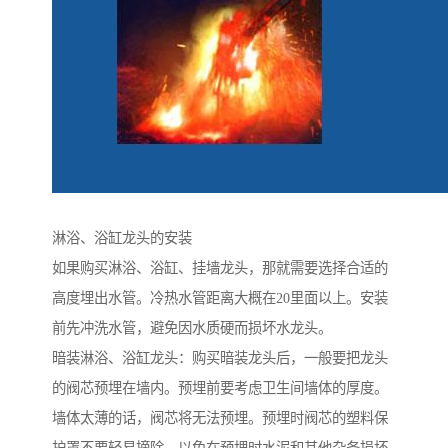
淋浴、浴缸龙头的安装
如果购买淋浴、浴缸、挂墙龙头，那就需要选择合适的
高度埋出水管。冷热水管距离大概在20里面以上。安装
前先冲洗水管，避免因水质硬而损坏水龙头。
暗装淋浴、浴缸龙头：购买暗装龙头后，一般要把龙头
的阀芯预埋在墙内。预埋前要考虑卫生间墙体的厚度。
墙体太薄的话，阀芯将无法预埋。预埋时阀芯的塑料保