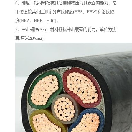
6、硬度：指材料抵抗其它更硬物压力其表面的能力，常
用硬度按其范围测定分布氏硬度(HBS、HBW)和洛氏硬
度(HKA、HKB、HRC)。
7、冲击韧性(Ak)：材料抵抗冲击载荷的能力，单位为焦
耳/厘米2(J/cm2)。