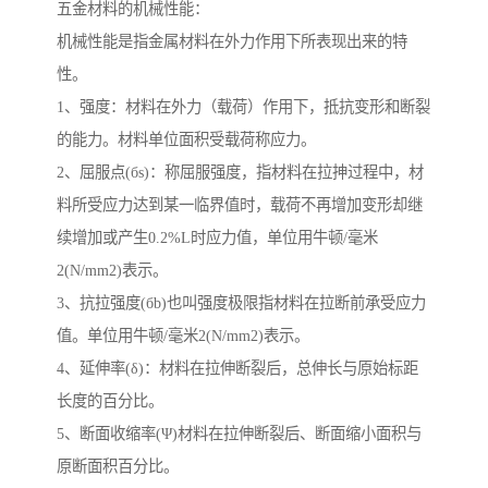
五金材料的机械性能：
机械性能是指金属材料在外力作用下所表现出来的特
性。
1、强度：材料在外力（载荷）作用下，抵抗变形和断裂
的能力。材料单位面积受载荷称应力。
2、屈服点(бs)：称屈服强度，指材料在拉抻过程中，材
料所受应力达到某一临界值时，载荷不再增加变形却继
续增加或产生0.2%L时应力值，单位用牛顿/毫米
2(N/mm2)表示。
3、抗拉强度(бb)也叫强度极限指材料在拉断前承受应力
值。单位用牛顿/毫米2(N/mm2)表示。
4、延伸率(δ)：材料在拉伸断裂后，总伸长与原始标距
长度的百分比。
5、断面收缩率(Ψ)材料在拉伸断裂后、断面缩小面积与
原断面积百分比。