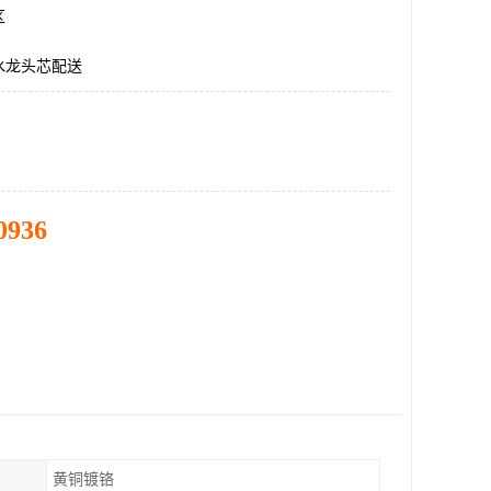
区
水龙头芯配送
0936
黄铜镀铬