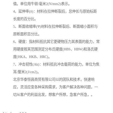
值。单位用牛顿/毫米2(N/mm2)表示。
4、延伸率(δ)：材料在拉伸断裂后，总伸长与原始标距
长度的百分比。
5、断面收缩率(Ψ)材料在拉伸断裂后、断面缩小面积与
原断面积百分比。
6、硬度：指材料抵抗其它更硬物压力其表面的能力，常
用硬度按其范围测定分布氏硬度(HBS、HBW)和洛氏硬
度(HKA、HKB、HRC)。
7、冲击韧性(Ak)：材料抵抗冲击载荷的能力，单位为焦
耳/厘米2(J/cm2)。
北京华泰恒昌商贸有限公司以的团队和技术，快速响
应，灵活应变各种采购需求，为客户解决各种问题，一
切从客户的利益出发，想客户所想，急客户所急，。