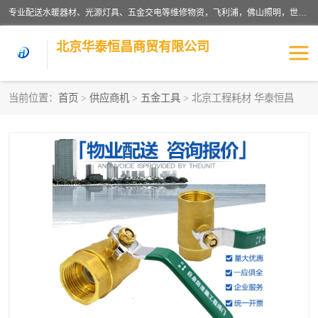
专业配送水暖器材、光源灯具、五金交电等维修物资，飞利浦，佛山照明，世达，博世，九牧，特陶等各产品涉及国内外知名品牌。公司专注与物业、学校、酒店、工厂等单位合作，提供一站式配送服务，降低客户综合成本。依托电子商务改变传统模式，以专业的团队为客户提供24H物资配送到达，货到月结、统一开票，便捷退换等服务，提高了企业的运营效率。
北京华泰恒昌商贸有限公司
当前位置：
首页
>
供应商机
>
五金工具
> 北京工程耗材 华泰恒昌
水暖阀门
电料灯饰
五金工具
涂料辅材